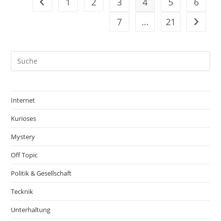
1
2
3
4
5
6
Gehe zur vorherigen Seite
7
…
21
Gehe zu
Internet
Kurioses
Mystery
Off Topic
Politik & Gesellschaft
Tecknik
Unterhaltung