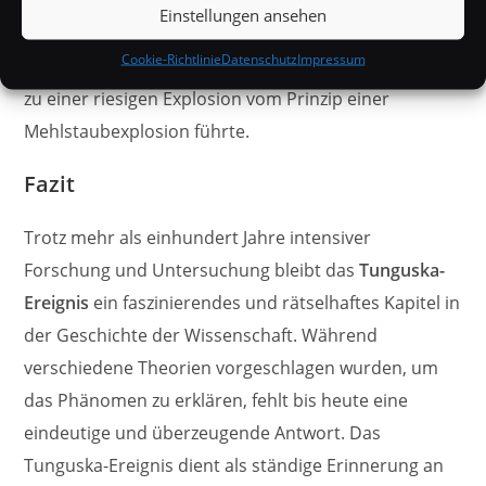
vermutet, dass damals ein gewaltiger
Einstellungen ansehen
Mückenschwarm über dem Epizentrum schwebte
Cookie-Richtlinie
Datenschutz
Impressum
und sich dann, z.B. durch einen Blitz, entzündete, was
zu einer riesigen Explosion vom Prinzip einer
Mehlstaubexplosion führte.
Fazit
Trotz mehr als einhundert Jahre intensiver
Forschung und Untersuchung bleibt das
Tunguska-
Ereignis
ein faszinierendes und rätselhaftes Kapitel in
der Geschichte der Wissenschaft. Während
verschiedene Theorien vorgeschlagen wurden, um
das Phänomen zu erklären, fehlt bis heute eine
eindeutige und überzeugende Antwort. Das
Tunguska-Ereignis dient als ständige Erinnerung an