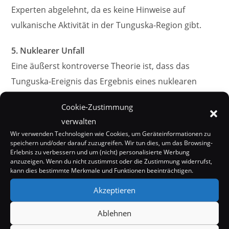
Experten abgelehnt, da es keine Hinweise auf
vulkanische Aktivität in der Tunguska-Region gibt.
5. Nuklearer Unfall
Eine äußerst kontroverse Theorie ist, dass das
Tunguska-Ereignis das Ergebnis eines nuklearen
Unfalls war, entweder durch eine fehlgeschlagene
Cookie-Zustimmung
Raketenexplosion oder ein experimenteller
verwalten
Waffentest. Diese Hypothese wird jedoch von den
Wir verwenden Technologien wie Cookies, um Geräteinformationen zu
meisten Experten als unwahrscheinlich angesehen,
speichern und/oder darauf zuzugreifen. Wir tun dies, um das Browsing-
Erlebnis zu verbessern und um (nicht) personalisierte Werbung
da es keinerlei Beweise für eine derartige Aktivität in
anzuzeigen. Wenn du nicht zustimmst oder die Zustimmung widerrufst,
kann dies bestimmte Merkmale und Funktionen beeinträchtigen.
der Region gibt.
Akzeptieren
6. Ein Schwarm Mücken
Ablehnen
Die ist eine der kurioseren Theorien, bei der man