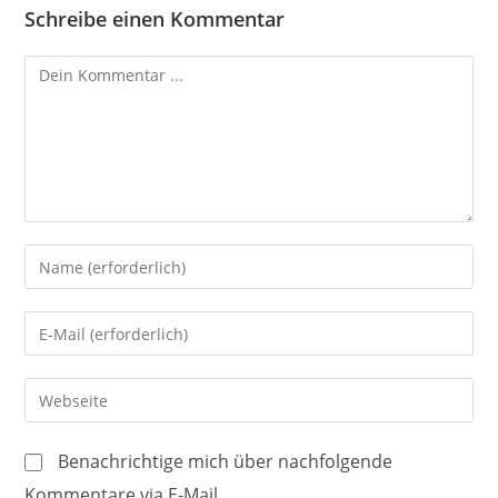
Schreibe einen Kommentar
Kommentieren
Gib
deinen
Namen
Gib
oder
deine
Benutzernamen
E-
Gib
zum
Mail-
deine
Kommentieren
Adresse
Website-
ein
Benachrichtige mich über nachfolgende
zum
URL
Kommentare via E-Mail.
Kommentieren