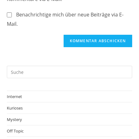
ein
ein
(optional)
Benachrichtige mich über neue Beiträge via E-
Mail.
Internet
Kurioses
Mystery
Off Topic