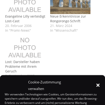
Evangeline Lilly verteidigt
Neue Erkenntnisse zur
Lost-Cast
Rongorongo Schrift
20. Februar 2006
21. März 2024
In "Promi-News"
In "Wissenschaft"
Lost: Darsteller haben
Probleme mit ihrem
Geruch
9. September 2005
In "Promi-News"
Cookie-Zustimmung
verwalten
Wir verwenden Technologien wie Cookies, um Geräteinformationen zu
speichern und/oder darauf zuzugreifen. Wir tun dies, um das Browsing-
Erlebnis zu verbessern und um (nicht) personalisierte Werbung