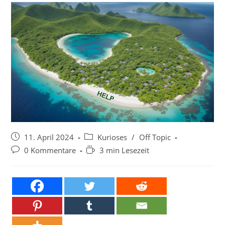
Beitrag
Beitrags-
11. April 2024
Kurioses
/
Off Topic
veröffentlicht:
Kategorie:
Beitrags-
Lesedauer:
0 Kommentare
3 min Lesezeit
Kommentare: