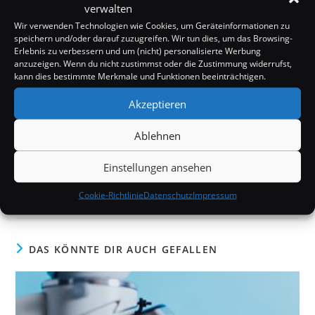
verwalten
Wir verwenden Technologien wie Cookies, um Geräteinformationen zu
speichern und/oder darauf zuzugreifen. Wir tun dies, um das Browsing-
Erlebnis zu verbessern und um (nicht) personalisierte Werbung
anzuzeigen. Wenn du nicht zustimmst oder die Zustimmung widerrufst,
kann dies bestimmte Merkmale und Funktionen beeinträchtigen.
SCHLAGWÖRTER:
BÄUME
,
FOSSILIEN
,
WÄLDER
Akzeptieren
Ablehnen
Weitere
Nächster Beitrag
Artikel
25 Meter langer Ichthyosaurier an einem Strand in
Einstellungen ansehen
ansehen
England entdeckt
Cookie-Richtlinie
Datenschutz
Impressum
DAS KÖNNTE DIR AUCH GEFALLEN