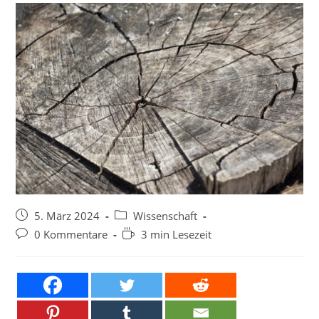
Beitrag
Beitrags-
5. März 2024
Wissenschaft
veröffentlicht:
Kategorie:
Beitrags-
Lesedauer:
0 Kommentare
3 min Lesezeit
Kommentare: