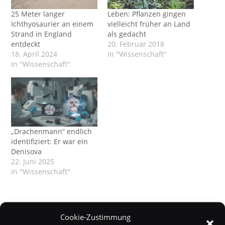
25 Meter langer
Leben: Pflanzen gingen
Ichthyosaurier an einem
vielleicht früher an Land
Strand in England
als gedacht
entdeckt
20. Februar 2018
18. April 2024
In "Wissenschaft"
In "Wissenschaft"
„Drachenmann“ endlich
identifiziert: Er war ein
Denisova
22. Juni 2025
In "Wissenschaft"
Cookie-Zustimmung