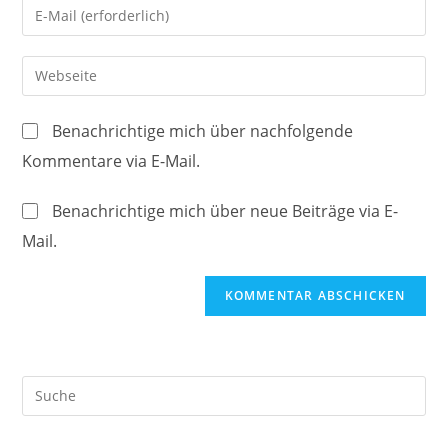
Gib
oder
deine
Benutzernamen
E-
Gib
zum
Mail-
deine
Kommentieren
Adresse
Website-
ein
Benachrichtige mich über nachfolgende
zum
URL
Kommentare via E-Mail.
Kommentieren
ein
ein
(optional)
Benachrichtige mich über neue Beiträge via E-
Mail.