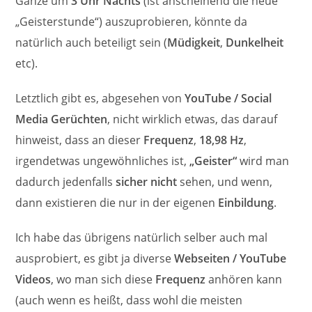
Ganze um
3 Uhr Nachts
(ist anscheinend die neue
„Geisterstunde“) auszuprobieren, könnte da
natürlich auch beteiligt sein (
Müdigkeit
,
Dunkelheit
etc).
Letztlich gibt es, abgesehen von
YouTube / Social
Media Gerüchten
, nicht wirklich etwas, das darauf
hinweist, dass an dieser
Frequenz
,
18,98 Hz
,
irgendetwas ungewöhnliches ist,
„Geister“
wird man
dadurch jedenfalls
sicher nicht
sehen, und wenn,
dann existieren die nur in der eigenen
Einbildung
.
Ich habe das übrigens natürlich selber auch mal
ausprobiert, es gibt ja diverse
Webseiten / YouTube
Videos
, wo man sich diese
Frequenz
anhören kann
(auch wenn es heißt, dass wohl die meisten