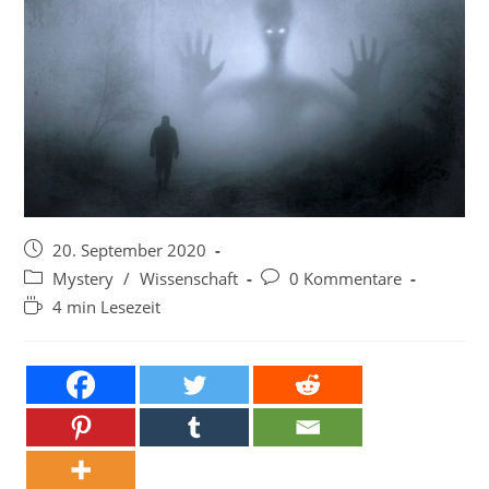
Beitrag
20. September 2020
veröffentlicht:
Beitrags-
Beitrags-
Mystery
/
Wissenschaft
0 Kommentare
Kategorie:
Kommentare:
Lesedauer:
4 min Lesezeit