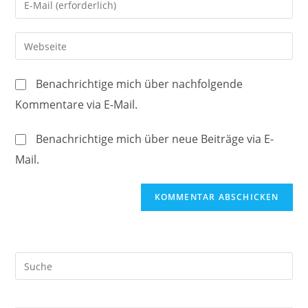
oder
deine
Benutzernamen
E-
Gib
zum
Mail-
deine
Kommentieren
Adresse
Website-
ein
Benachrichtige mich über nachfolgende
zum
URL
Kommentare via E-Mail.
Kommentieren
ein
ein
(optional)
Benachrichtige mich über neue Beiträge via E-
Mail.