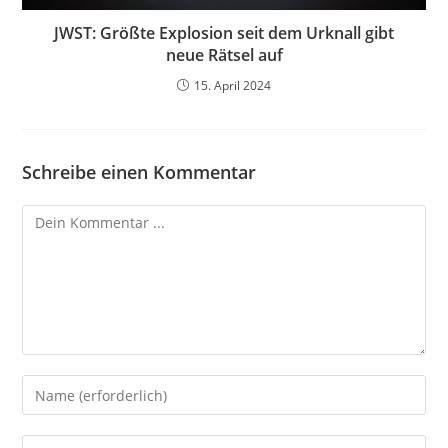
JWST: Größte Explosion seit dem Urknall gibt
neue Rätsel auf
15. April 2024
Schreibe einen Kommentar
Kommentieren
Gib
deinen
Namen
Gib