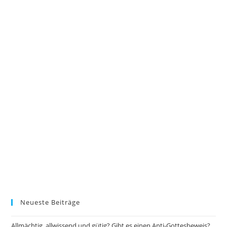
Neueste Beiträge
Allmächtig, allwissend und gütig? Gibt es einen Anti-Gottesbeweis?