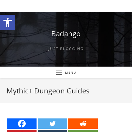
Zum
Inhalt
Werkzeugleiste öffnen
springen
Badango
JUST BLOGGING
MENÜ
Mythic+ Dungeon Guides