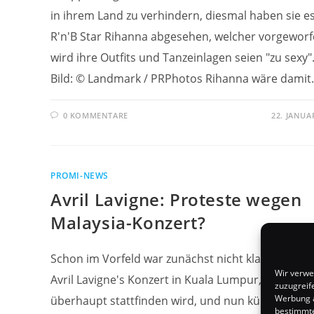
in ihrem Land zu verhindern, diesmal haben sie es
R'n'B Star Rihanna abgesehen, welcher vorgewor
wird ihre Outfits und Tanzeinlagen seien "zu sexy"
Bild: © Landmark / PRPhotos Rihanna wäre dami
0 KOMMENTARE
22. JANUA
PROMI-NEWS
Avril Lavigne: Proteste wegen
Malaysia-Konzert?
Schon im Vorfeld war zunächst nicht klar gewese
Wir verwe
Avril Lavigne's Konzert in Kuala Lumpur, Malaysia,
zuzugreif
Werbung a
überhaupt stattfinden wird, und nun kündigte ein
bestimmte