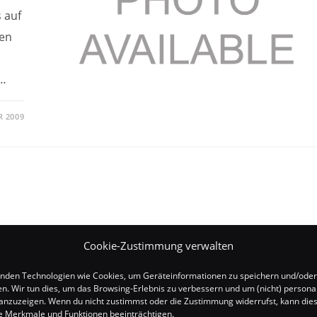
 auf
fen
.
t…
R 2009
Cookie-Zustimmung verwalten
n ob
nden Technologien wie Cookies, um Geräteinformationen zu speichern und/oder
en. Wir tun dies, um das Browsing-Erlebnis zu verbessern und um (nicht) personal
nzuzeigen. Wenn du nicht zustimmst oder die Zustimmung widerrufst, kann die
e
 Merkmale und Funktionen beeinträchtigen.