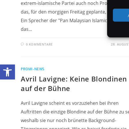
extrem-islamische Partei auch noch Proteste geg
das, für den morgigen Freitag geplante, Konzert a
Ein Sprecher der "Pan Malaysian Islamic" bezeich
das…
0 KOMMENTARE
28. AUGUS
Werkzeugleiste öffnen
PROMI-NEWS
Avril Lavigne: Keine Blondinen
auf der Bühne
Avril Lavigne scheint es vorzuziehen bei ihren
Auftritten die einzige Blondine auf der Bühne zu se
weshalb sie nur noch brünette Background-