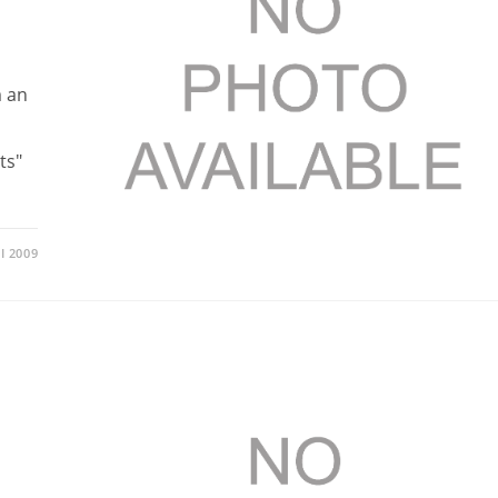
m an
ts"
LI 2009