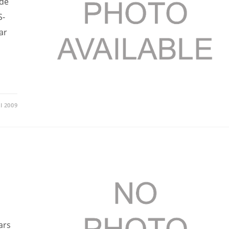
nde
S-
ar
I 2009
ars