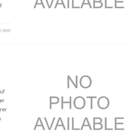
f
LI 2008
auf
er
rer
n