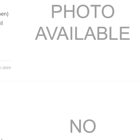
nen)
il
I 2009