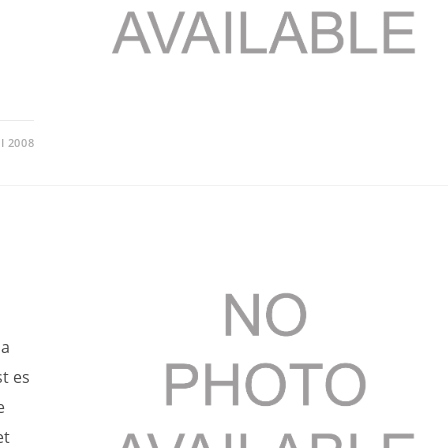
LI 2008
ja
t es
e
et