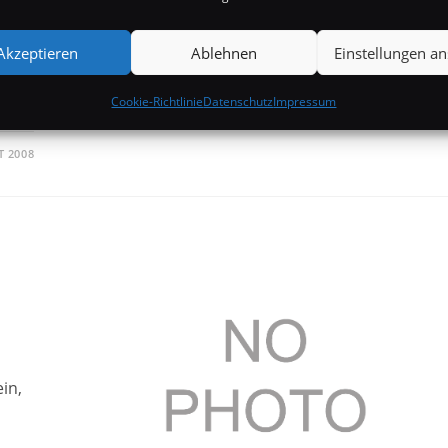
en
n.
Akzeptieren
Ablehnen
Einstellungen a
nete
Cookie-Richtlinie
Datenschutz
Impressum
T 2008
in,