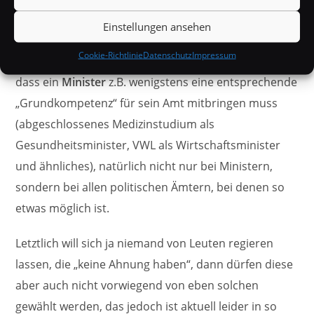
Des weiteren wäre es natürlich durchaus richtig,
Einstellungen ansehen
ähnlich wie bei einer
Epistokratie
, politische
Cookie-Richtlinie
Datenschutz
Impressum
Positionen zumindest
an Kompetenz zu binden
, also,
dass ein
Minister
z.B. wenigstens eine entsprechende
„Grundkompetenz“ für sein Amt mitbringen muss
(abgeschlossenes Medizinstudium als
Gesundheitsminister, VWL als Wirtschaftsminister
und ähnliches), natürlich nicht nur bei Ministern,
sondern bei allen politischen Ämtern, bei denen so
etwas möglich ist.
Letztlich will sich ja niemand von Leuten regieren
lassen, die „keine Ahnung haben“, dann dürfen diese
aber auch nicht vorwiegend von eben solchen
gewählt werden, das jedoch ist aktuell leider in so