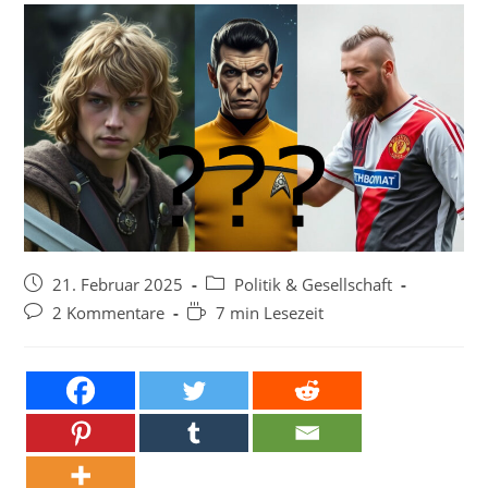
Beitrag
Beitrags-
21. Februar 2025
Politik & Gesellschaft
veröffentlicht:
Kategorie:
Beitrags-
Lesedauer:
2 Kommentare
7 min Lesezeit
Kommentare: