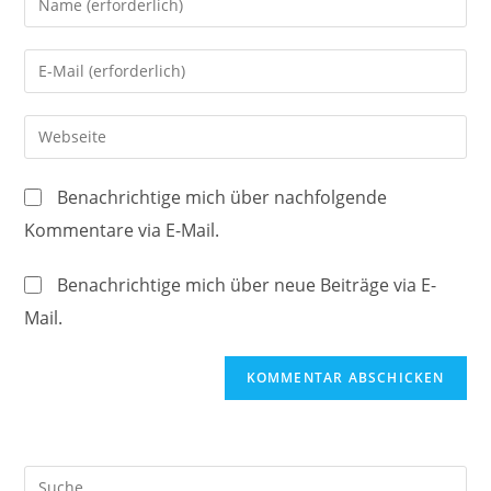
deinen
Namen
Gib
oder
deine
Benutzernamen
E-
Gib
zum
Mail-
deine
Kommentieren
Adresse
Website-
ein
Benachrichtige mich über nachfolgende
zum
URL
Kommentare via E-Mail.
Kommentieren
ein
ein
(optional)
Benachrichtige mich über neue Beiträge via E-
Mail.