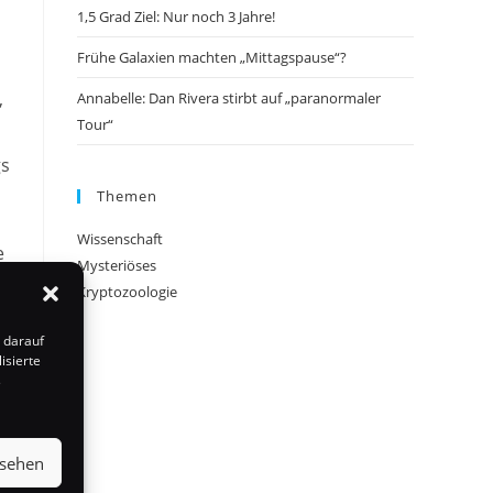
1,5 Grad Ziel: Nur noch 3 Jahre!
Frühe Galaxien machten „Mittagspause“?
,
Annabelle: Dan Rivera stirbt auf „paranormaler
Tour“
gs
Themen
Wissenschaft
e
Mysteriöses
Kryptozoologie
 darauf
isierte
s
nsehen