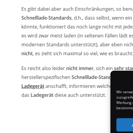
Es gibt dabei aber auch Einschränkungen, so benut
Schnelllade-Standards
, d.h., dass selbst, wenn ei
könnte, funktioniert das noch lange nicht mit jed
es wird zwar meist laden (in seltenen Fällen lädt 
modernen Standards unterstützt), aber eben nicht
nicht
, es zieht sich maximal so viel, wie es braucht
Es reicht also leider
nicht immer
, sich ein
sehr sta
herstellerspezifischen
Schnelllade-Standards
unter
Ladegerät
anschafft, informieren welche Standar
Wir verwe
das
Ladegerät
diese auch unterstützt.
zuzugreif
Werbung a
bestimmte