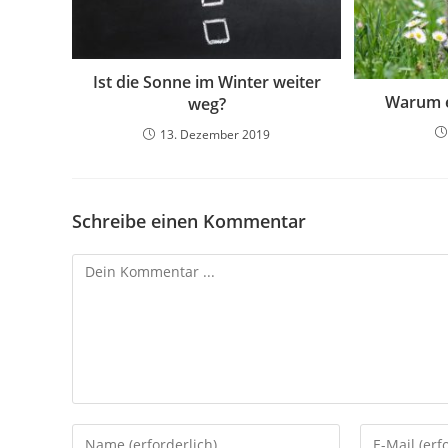
Ist die Sonne im Winter weiter
Warum e
weg?
13. Dezember 2019
Schreibe einen Kommentar
Kommentieren
Gib
Gib