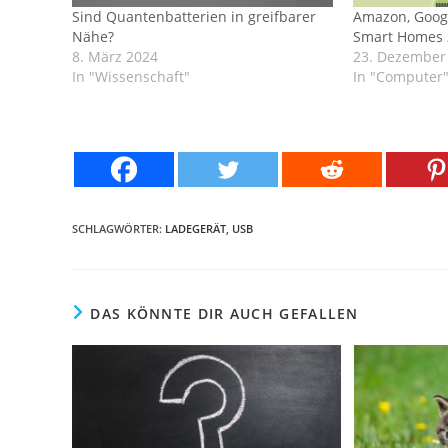
Sind Quantenbatterien in greifbarer
Amazon, Googl
Nähe?
Smart Homes
8. März 2024
23. Dezember
In "Wissenschaft"
In "Computer
SCHLAGWÖRTER:
LADEGERÄT
,
USB
DAS KÖNNTE DIR AUCH GEFALLEN