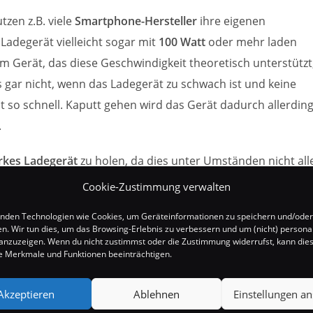
zen z.B. viele
Smartphone-Hersteller
ihre eigenen
n Ladegerät vielleicht sogar mit
100 Watt
oder mehr laden
em Gerät, das diese Geschwindigkeit theoretisch unterstützt
es gar nicht, wenn das Ladegerät zu schwach ist und keine
 so schnell. Kaputt gehen wird das Gerät dadurch allerdin
.
rkes Ladegerät
zu holen, da dies unter Umständen nicht all
stützt. Man sollte also, bevor man sich ein solches
Cookie-Zustimmung verwalten
ds man benötigt und beim Kauf dann darauf achten, dass
nden Technologien wie Cookies, um Geräteinformationen zu speichern und/oder
en. Wir tun dies, um das Browsing-Erlebnis zu verbessern und um (nicht) personal
nzuzeigen. Wenn du nicht zustimmst oder die Zustimmung widerrufst, kann die
 Merkmale und Funktionen beeinträchtigen.
Akzeptieren
Ablehnen
Einstellungen a