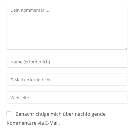
Kommentieren
Gib
deinen
Namen
Gib
oder
deine
Benutzernamen
E-
Gib
zum
Mail-
deine
Kommentieren
Adresse
Website-
ein
Benachrichtige mich über nachfolgende
zum
URL
Kommentare via E-Mail.
Kommentieren
ein
ein
(optional)