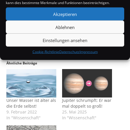
kann dies bestimmte Merkmale und Funktionen beeinträchtigen.
Akzeptieren
Ablehnen
Einstellungen ansehen
Cookie-Richtlinie
Datenschutz
Impressum
Ähnliche Beiträge
Unser Wasser ist älter als
Jupiter schrumpft: Er war
die Erde selbst!
mal doppelt so groß!
9. Februar 2022
25. Mai 2025
In "Wissenschaft"
In "Wissenschaft"