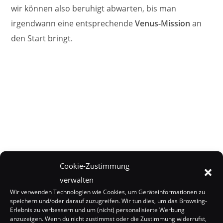
wir können also beruhigt abwarten, bis man
irgendwann eine entsprechende
Venus-Mission
an
den Start bringt.
Cookie-Zustimmung
verwalten
Wir verwenden Technologien wie Cookies, um Geräteinformationen zu
speichern und/oder darauf zuzugreifen. Wir tun dies, um das Browsing-
Erlebnis zu verbessern und um (nicht) personalisierte Werbung
anzuzeigen. Wenn du nicht zustimmst oder die Zustimmung widerrufst,