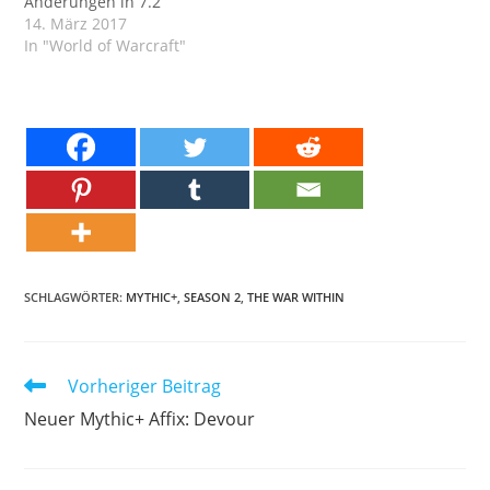
Änderungen in 7.2
14. März 2017
In "World of Warcraft"
SCHLAGWÖRTER:
MYTHIC+
,
SEASON 2
,
THE WAR WITHIN
Weitere
Vorheriger Beitrag
Artikel
Neuer Mythic+ Affix: Devour
ansehen