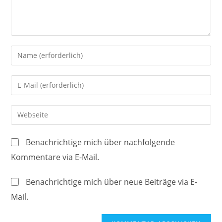
Gib
deinen
Namen
Gib
oder
deine
Benutzernamen
E-
Gib
zum
Mail-
deine
Kommentieren
Adresse
Website-
ein
Benachrichtige mich über nachfolgende
zum
URL
Kommentare via E-Mail.
Kommentieren
ein
ein
(optional)
Benachrichtige mich über neue Beiträge via E-
Mail.