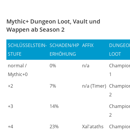
Mythic+ Dungeon Loot, Vault und
Wappen ab Season 2
SCHLÜSSELSTEIN-
SCHADEN/HP
AFFIX
DUNGEO
STUFE
ERHÖHUNG
LOOT
normal /
0%
n/a
Champio
Mythic+0
1
+2
7%
n/a (Timer)
Champio
2
+3
14%
Champio
2
+4
23%
Xal'ataths
Champio