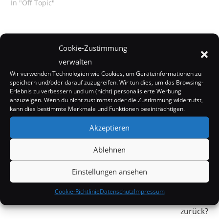
In "Off Topic"
Cookie-Zustimmung
verwalten
Wir verwenden Technologien wie Cookies, um Geräteinformationen zu
speichern und/oder darauf zuzugreifen. Wir tun dies, um das Browsing-
Erlebnis zu verbessern und um (nicht) personalisierte Werbung
anzuzeigen. Wenn du nicht zustimmst oder die Zustimmung widerrufst,
kann dies bestimmte Merkmale und Funktionen beeinträchtigen.
SCHLAGWÖRTER:
DONALD TRUMP
,
TWITTER
,
USA
,
WEISSES HAUS
Akzeptieren
Ablehnen
Weitere
Vorheriger Beitrag
Artikel
Mark Zuckerberg ist tot
Einstellungen ansehen
ansehen
Nächster Beitrag
Cookie-Richtlinie
Datenschutz
Impressum
Jonathan Galindo: Ist die Blue Whale Challenge
zurück?