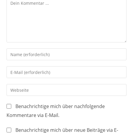
Kommentieren
Gib
deinen
Namen
Gib
oder
deine
Benutzernamen
E-
Gib
zum
Mail-
deine
Kommentieren
Adresse
Website-
ein
Benachrichtige mich über nachfolgende
zum
URL
Kommentare via E-Mail.
Kommentieren
ein
ein
(optional)
Benachrichtige mich über neue Beiträge via E-