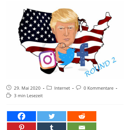
Beitrag
Beitrags-
Beitrags-
29. Mai 2020
Internet
0 Kommentare
veröffentlicht:
Kategorie:
Kommentare:
Lesedauer:
3 min Lesezeit