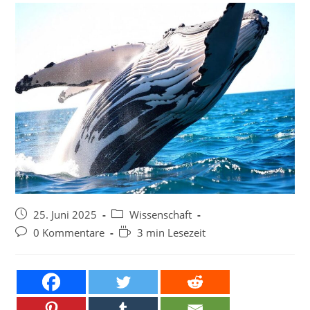
Beitrag
Beitrags-
25. Juni 2025
Wissenschaft
veröffentlicht:
Kategorie:
Beitrags-
Lesedauer:
0 Kommentare
3 min Lesezeit
Kommentare: