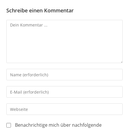
Schreibe einen Kommentar
Kommentieren
Gib
deinen
Namen
Gib
oder
deine
Benutzernamen
E-
Gib
zum
Mail-
deine
Kommentieren
Adresse
Website-
ein
Benachrichtige mich über nachfolgende
zum