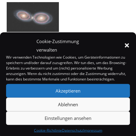
Andromeda: Doch keine
Kollision mit der
Cookie-Zustimmung
Milchstraße?
verwalten
8. Juni 2025
Wir verwenden Technologien wie Cookies, um Geräteinformationen zu
In "Wissenschaft"
speichern und/oder darauf zuzugreifen. Wir tun dies, um das Browsing-
Erlebnis zu verbessern und um (nicht) personalisierte Werbung
anzuzeigen. Wenn du nicht zustimmst oder die Zustimmung widerrufst,
kann dies bestimmte Merkmale und Funktionen beeinträchtigen.
Akzeptieren
Ablehnen
Einstellungen ansehen
SCHLAGWÖRTER:
KOMMUNIKATION
,
WALE
Cookie-Richtlinie
Datenschutz
Impressum