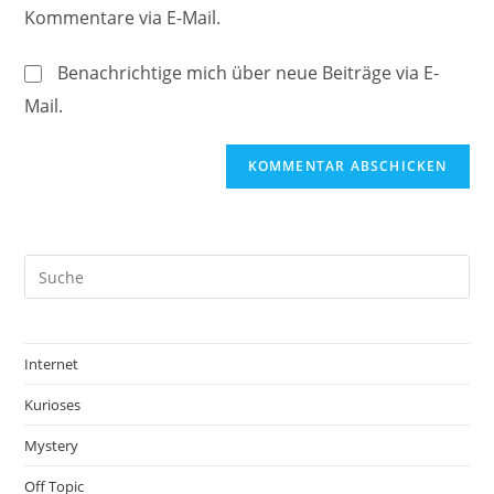
URL
Kommentare via E-Mail.
Kommentieren
ein
ein
(optional)
Benachrichtige mich über neue Beiträge via E-
Mail.
Internet
Kurioses
Mystery
Off Topic