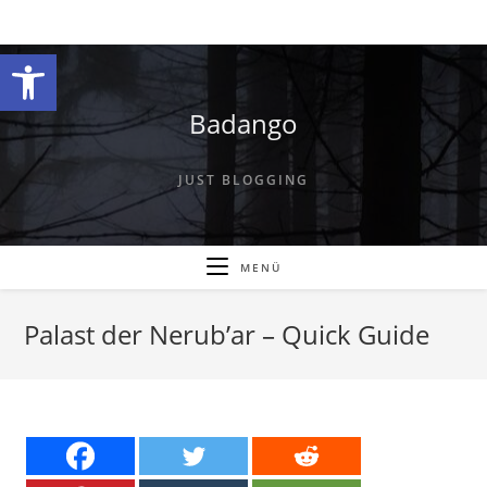
Zum
Inhalt
Werkzeugleiste öffnen
springen
Badango
JUST BLOGGING
MENÜ
Palast der Nerub’ar – Quick Guide