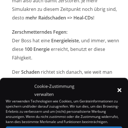
man also auch damit zerstören. Je mehr
Simulakren zu diesem Zeitpunkt noch übrig sind,
desto
mehr Raidschaden => Heal-CDs
!
Zerschmetterndes Fegen:
Der Boss hat eine
Energieleiste
, und immer, wenn
diese
100 Energie
erreicht, benutzt er diese
Fähigkeit.
Der
Schaden
richtet sich danach, wie weit man
vom Boss entfernt
ist, jedoch wird der Schaden
Cookie-Zustimmung
diesmal
nicht weniger
, wenn man
weiter weg
verwalten
steht, sondern
umgekehrt
Wir verwenden Technologien wie Cookies, um Geräteinformationen zu
speichern und/oder darauf zuzugreifen. Wir tun dies, um das Browsing-
Man sollte hier aber definitiv nicht in einem
Erlebnis zu verbessern und um (nicht) personalisierte Werbung
anzuzeigen. Wenn du nicht zustimmst oder die Zustimmung widerrufst,
Bereich von
15m um den Boss
herum stehen,
kann dies bestimmte Merkmale und Funktionen beeinträchtigen.