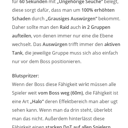
für
60 Sekunden
mit
„Ungehörige Seuche“
belegt,
diese sorgt dafür, dass man um
100% erhöhten
Schaden
durch
„Grausiges Auswürgen“
bekommt.
Daher sollte man den
Raid
auch
in 2 Gruppen
aufteilen
, von denen immer nur eine die Ebene
wechselt. Das
Auswürgen
trifft immer den
aktiven
Tank
, die jeweilige Gruppe muss sich also einfach
nur vor dem Boss positionieren.
Blutspritzer:
Wenn der Boss diese Fähigkeit wirkt müssen alle
Spieler weit
vom Boss weg (60m)
, die Fähigkeit ist
eine Art
„Halo“
deren Effektbereich man aber ugt
sehen kann. Wenn man da drin steht, überlebt
man das nicht. Außerdem hinterlässt diese
Fähigkeit einen
starken DoT auf allen Spielern
,