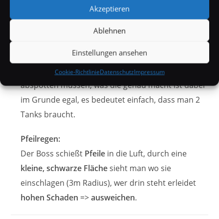
denn dann wird man zurückgestoßen und
Akzeptieren
bekommt einen
Debuff
durch den man
20
Ablehnen
Sekunden lang 25% mehr Schaden
erleidet.
Einstellungen ansehen
Schwung des Hauptmanns:
Das ist die Fähigkeit, wegen der die Tanks
Cookie-Richtlinie
Datenschutz
Impressum
abspotten müssen, was die genau macht ist dabei
im Grunde egal, es bedeutet einfach, dass man 2
Tanks braucht.
Pfeilregen:
Der Boss schießt
Pfeile
in die Luft, durch eine
kleine, schwarze Fläche
sieht man wo sie
einschlagen (3m Radius), wer drin steht erleidet
hohen Schaden
=>
ausweichen
.