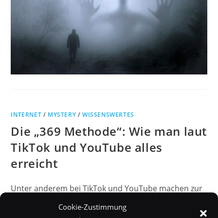
INTERNET
/
MYSTERY
/
WISSENSWERTES
Die „369 Methode“: Wie man laut
TikTok und YouTube alles
erreicht
Unter anderem bei TikTok und YouTube machen zur
Zeit diverse Videos die Runde, in denen eine
Cookie-Zustimmung
sogenannte "369 Methode" bzw "369 Manifestations-