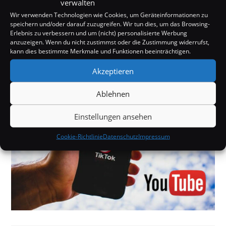
verwalten
Methode" beschrieben wird, mit der man angeblich
Wir verwenden Technologien wie Cookies, um Geräteinformationen zu
speichern und/oder darauf zuzugreifen. Wir tun dies, um das Browsing-
so ziemlich alles erreichen könne, was man will - und
Erlebnis zu verbessern und um (nicht) personalisierte Werbung
anzuzeigen. Wenn du nicht zustimmst oder die Zustimmung widerrufst,
angeblich soll sie auf den Theorien von…
kann dies bestimmte Merkmale und Funktionen beeinträchtigen.
Akzeptieren
2 KOMMENTARE
17. JULI 2020
Ablehnen
Einstellungen ansehen
Cookie-Richtlinie
Datenschutz
Impressum