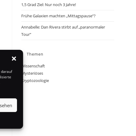
1,5 Grad Ziel: Nur noch 3 Jahre!
Frühe Galaxien machten „Mittagspause“?
Annabelle: Dan Rivera stirbt auf „paranormaler
Tour“
Themen
Wissenschaft
 darauf
Mysteriöses
isierte
Kryptozoologie
s
nsehen