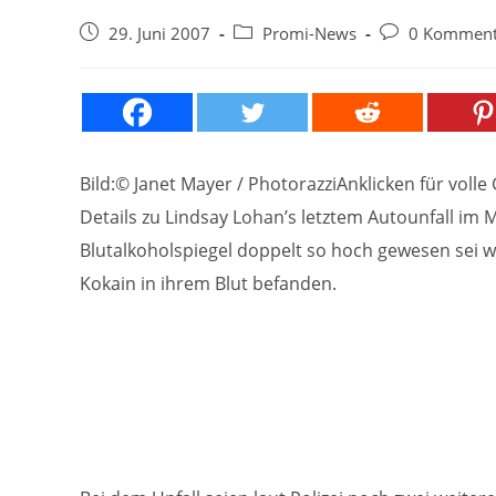
Beitrag
Beitrags-
Beitrags-
29. Juni 2007
Promi-News
0 Komment
veröffentlicht:
Kategorie:
Kommentare:
Bild:© Janet Mayer / PhotorazziAnklicken für voll
Details zu Lindsay Lohan’s letztem Autounfall im M
Blutalkoholspiegel doppelt so hoch gewesen sei w
Kokain in ihrem Blut befanden.