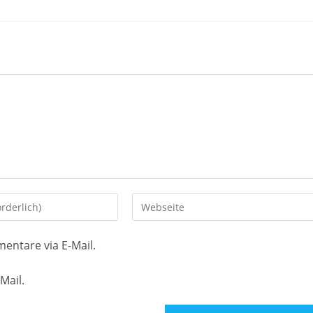
Gib
deine
Website-
entare via E-Mail.
URL
ein
Mail.
(optional)
en