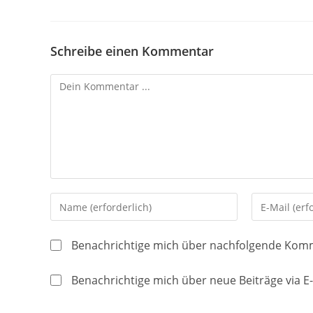
Schreibe einen Kommentar
Kommentieren
Gib
Gib
deinen
deine
Namen
E-
Benachrichtige mich über nachfolgende Komm
oder
Mail-
Benutzernamen
Adresse
Benachrichtige mich über neue Beiträge via E-
zum
zum
Kommentieren
Kommentier