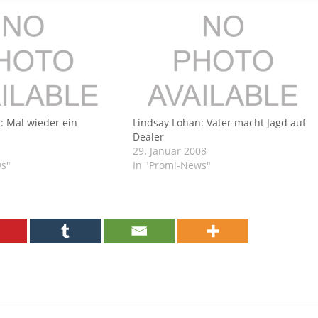
: Mal wieder ein
Lindsay Lohan: Vater macht Jagd auf
Dealer
29. Januar 2008
ws"
In "Promi-News"