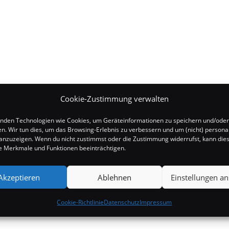
Cookie-Zustimmung verwalten
nden Technologien wie Cookies, um Geräteinformationen zu speichern und/oder
en. Wir tun dies, um das Browsing-Erlebnis zu verbessern und um (nicht) personal
nzuzeigen. Wenn du nicht zustimmst oder die Zustimmung widerrufst, kann die
 Merkmale und Funktionen beeinträchtigen.
Akzeptieren
Ablehnen
Einstellungen a
Cookie-Richtlinie
Datenschutz
Impressum