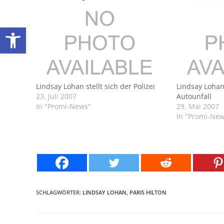
Werkzeugleiste öffnen
Lindsay Lohan stellt sich der Polizei
Lindsay Lohan
23. Juli 2007
Autounfall
In "Promi-News"
29. Mai 2007
In "Promi-Ne
SCHLAGWÖRTER:
LINDSAY LOHAN
,
PARIS HILTON