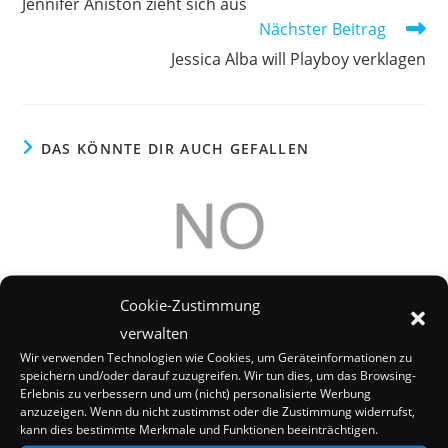
Jennifer Aniston zieht sich aus
ansehen
Nächster Beitrag
Jessica Alba will Playboy verklagen
DAS KÖNNTE DIR AUCH GEFALLEN
Cookie-Zustimmung
verwalten
Wir verwenden Technologien wie Cookies, um Geräteinformationen zu
speichern und/oder darauf zuzugreifen. Wir tun dies, um das Browsing-
Erlebnis zu verbessern und um (nicht) personalisierte Werbung
anzuzeigen. Wenn du nicht zustimmst oder die Zustimmung widerrufst,
kann dies bestimmte Merkmale und Funktionen beeinträchtigen.