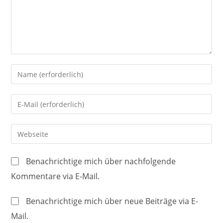
Gib
deinen
Namen
Gib
oder
deine
Benutzernamen
E-
Gib
zum
Mail-
deine
Kommentieren
Adresse
Website-
ein
Benachrichtige mich über nachfolgende
zum
URL
Kommentare via E-Mail.
Kommentieren
ein
ein
(optional)
Benachrichtige mich über neue Beiträge via E-
Mail.