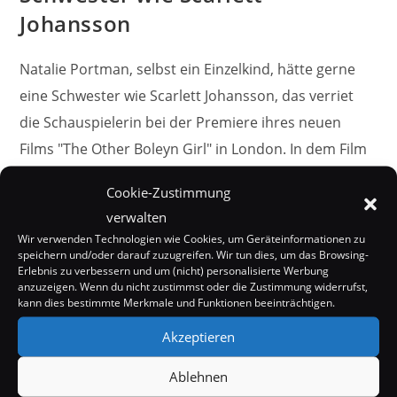
Johansson
Natalie Portman, selbst ein Einzelkind, hätte gerne
eine Schwester wie Scarlett Johansson, das verriet
die Schauspielerin bei der Premiere ihres neuen
Films "The Other Boleyn Girl" in London. In dem Film
spielen Natalie Portman und Scarlett Johansson
Cookie-Zustimmung
übrigens die Schwestern Anne and Mary Boleyn.
verwalten
Natalie…
Wir verwenden Technologien wie Cookies, um Geräteinformationen zu
speichern und/oder darauf zuzugreifen. Wir tun dies, um das Browsing-
Erlebnis zu verbessern und um (nicht) personalisierte Werbung
0 KOMMENTARE
22. FEBRUAR 2008
anzuzeigen. Wenn du nicht zustimmst oder die Zustimmung widerrufst,
kann dies bestimmte Merkmale und Funktionen beeinträchtigen.
Akzeptieren
Ablehnen