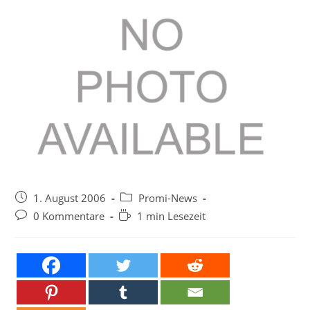
Beitrag
Beitrags-
1. August 2006
Promi-News
veröffentlicht:
Kategorie:
Beitrags-
Lesedauer:
0 Kommentare
1 min Lesezeit
Kommentare: