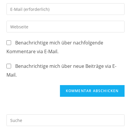
Namen
Gib
oder
deine
Benutzernamen
E-
Gib
zum
Mail-
deine
Kommentieren
Adresse
Website-
ein
Benachrichtige mich über nachfolgende
zum
URL
Kommentare via E-Mail.
Kommentieren
ein
ein
(optional)
Benachrichtige mich über neue Beiträge via E-
Mail.