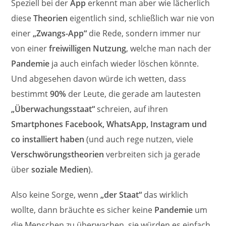
Speziell bei der
App
erkennt man aber wie lächerlich
diese
Theorien
eigentlich sind, schließlich war nie von
einer
„Zwangs-App“
die Rede, sondern immer nur
von einer
freiwilligen Nutzung
, welche man nach der
Pandemie
ja auch einfach wieder löschen könnte.
Und abgesehen davon würde ich wetten, dass
bestimmt
90%
der Leute, die gerade am lautesten
„Überwachungsstaat“
schreien, auf ihren
Smartphones Facebook, WhatsApp, Instagram und
co installiert haben
(und auch rege nutzen, viele
Verschwörungstheorien
verbreiten sich ja gerade
über
soziale Medien
).
Also keine Sorge, wenn
„der Staat“
das wirklich
wollte, dann bräuchte es sicher keine
Pandemie
um
die Menschen zu überwachen, sie würden es einfach