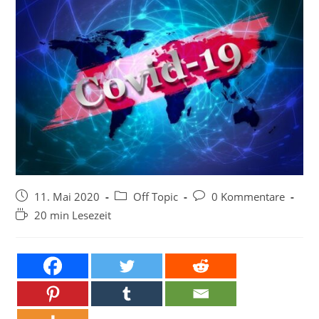
Beitrag
Beitrags-
Beitrags-
11. Mai 2020
Off Topic
0 Kommentare
veröffentlicht:
Kategorie:
Kommentare:
Lesedauer:
20 min Lesezeit