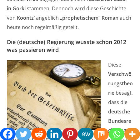
in Gorki
stammen. Dennoch wird diese Geschichte
von
Koontz‘
angeblich
„prophetischem“ Roman
auch
heute noch regelmäßig geteilt.
Die (deutsche) Regierung wusste schon 2012
was passieren wird
Diese
Verschwö
rungstheo
rie
besagt,
dass die
deutsche
Bundesre
gierung
bereits
im Jahr 2012
wusste was passieren wird und