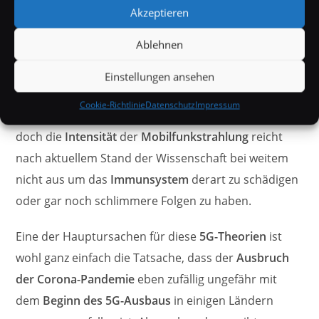
Auswirkungen habe und
„eigentlich nur eine Grippe“
Akzeptieren
sei. Es gibt allerdings bis heute keine Beweise, dass
Ablehnen
sich
5G
auch nur in irgendeiner Art negativ auf den
Menschen auswirkt, zwar kann
Strahlung
theoretisch
Einstellungen ansehen
durchaus die
Temperatur
von
Flüssigkeiten
(und
Cookie-Richtlinie
Datenschutz
Impressum
somit auch die im menschlichen Körper) erhöhen,
doch die
Intensität
der
Mobilfunkstrahlung
reicht
nach aktuellem Stand der Wissenschaft bei weitem
nicht aus um das
Immunsystem
derart zu schädigen
oder gar noch schlimmere Folgen zu haben.
Eine der Hauptursachen für diese
5G-Theorien
ist
wohl ganz einfach die Tatsache, dass der
Ausbruch
der Corona-Pandemie
eben zufällig ungefähr mit
dem
Beginn des 5G-Ausbaus
in einigen Ländern