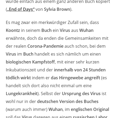
wurde einfach aus einem ganz anderen Buch kopiert
(
„End of Days“
von
Sylvia Brown
).
Es mag zwar ein merkwürdiger Zufall sein, dass
Koontz
in seinem
Buch
ein
Virus
aus
Wuhan
erwähnte, doch da enden die Gemeinsamkeiten mit
der realen
Corona-Pandemie
auch schon, bei dem
Virus
im
Buch
handelt es sich nämlich um einen
biologischen Kampfstoff
, mit einer sehr kurzen
Inkubationszeit und der
innerhalb von 24 Stunden
tödlich wirkt
indem er
das Hirngewebe angreift
(es
handelt sich dort also nicht einmal um eine
Lungekrankheit
). Selbst der
Ursprung des Virus
ist
wohl nur in der
deutschen Version des Buches
(warum auch immer)
Wuhan
, im
englischen Original
soll das
Virus
dagegen aus einem
russischen Labor