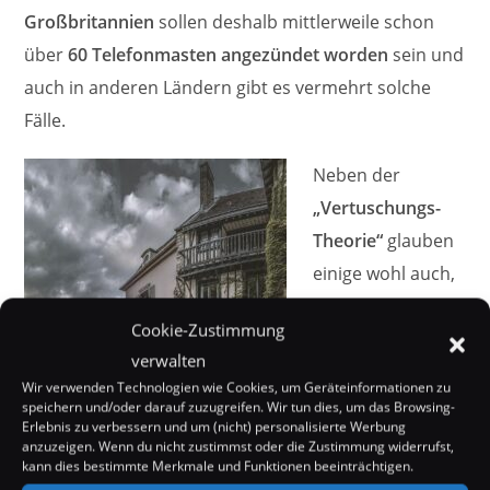
Großbritannien
sollen deshalb mittlerweile schon
über
60 Telefonmasten angezündet worden
sein und
auch in anderen Ländern gibt es vermehrt solche
Fälle.
Neben der
„Vertuschungs-
Theorie“
glauben
einige wohl auch,
dass die
5G
Cookie-Zustimmung
Strahlung
das
verwalten
Immunsystem
Wir verwenden Technologien wie Cookies, um Geräteinformationen zu
schwäche und das
speichern und/oder darauf zuzugreifen. Wir tun dies, um das Browsing-
Erlebnis zu verbessern und um (nicht) personalisierte Werbung
Corona-Virus
nur
anzuzeigen. Wenn du nicht zustimmst oder die Zustimmung widerrufst,
kann dies bestimmte Merkmale und Funktionen beeinträchtigen.
deswegen solche