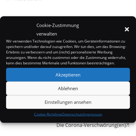
Cookie-Zustimmung
verwalten
Wir verwenden Technologien wie Cookies, um Geräteinformationen zu
speichern und/oder darauf zuzugreifen. Wir tun dies, um das Browsing-
Erlebnis zu verbessern und um (nicht) personalisierte Werbung
anzuzeigen. Wenn du nicht zustimmst oder die Zustimmung widerrufst,
kann dies bestimmte Merkmale und Funktionen beeinträchtigen.
SCHLAGWÖRTER:
FLACHE ERDE
,
GLOBUS
,
MIKE HUGHES
,
RAKETE
,
Akzeptieren
VERSCHWÖRUNGSTHEORIEN
Ablehnen
Weitere
Vorheriger Beitrag
Einstellungen ansehen
Artikel
Im Mittelalter dachte man, die Erde sei eine Scheibe?
ansehen
Cookie-Richtlinie
Datenschutz
Impressum
Nächster Beitrag
Die Corona-Verschwörung(en)?!