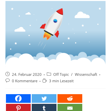
Beitrag
Beitrags-
24. Februar 2020
Off Topic
/
Wissenschaft
veröffentlicht:
Kategorie:
Beitrags-
Lesedauer:
0 Kommentare
3 min Lesezeit
Kommentare: