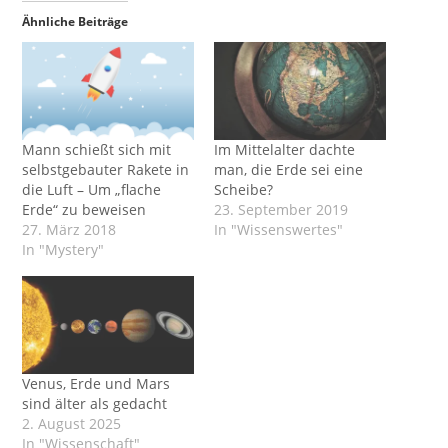
Ähnliche Beiträge
Mann schießt sich mit
Im Mittelalter dachte
selbstgebauter Rakete in
man, die Erde sei eine
die Luft – Um „flache
Scheibe?
Erde“ zu beweisen
23. September 2019
27. März 2018
In "Wissenswertes"
In "Mystery"
Venus, Erde und Mars
sind älter als gedacht
2. August 2025
In "Wissenschaft"