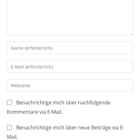
Gib
deinen
Namen
Gib
oder
deine
Benutzernamen
E-
Gib
zum
Mail-
deine
Kommentieren
Adresse
Website-
ein
Benachrichtige mich über nachfolgende
zum
URL
Kommentare via E-Mail.
Kommentieren
ein
ein
(optional)
Benachrichtige mich über neue Beiträge via E-
Mail.