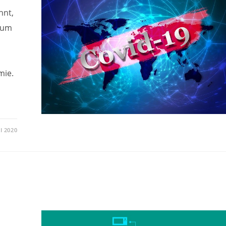
hnt,
rum
mie.
I 2020