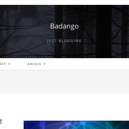
Badango
JUST BLOGGING
AFT
ARCHIV
!