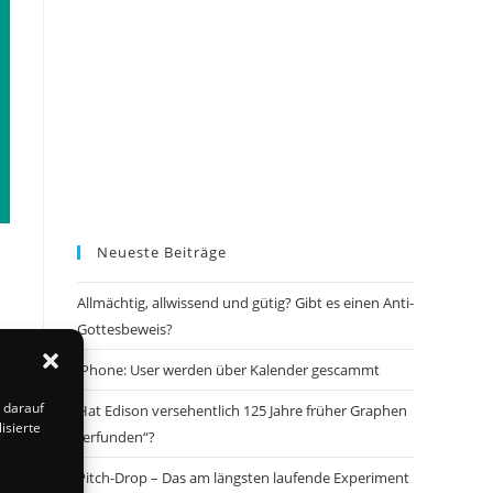
Neueste Beiträge
Allmächtig, allwissend und gütig? Gibt es einen Anti-
Gottesbeweis?
iPhone: User werden über Kalender gescammt
 darauf
Hat Edison versehentlich 125 Jahre früher Graphen
isierte
„erfunden“?
s
Pitch-Drop – Das am längsten laufende Experiment