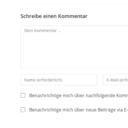
Schreibe einen Kommentar
Kommentieren
Gib
Gib
deinen
deine
Namen
E-
Benachrichtige mich über nachfolgende Komm
oder
Mail-
Benutzernamen
Adresse
Benachrichtige mich über neue Beiträge via E-
zum
zum
Kommentieren
Kommentier