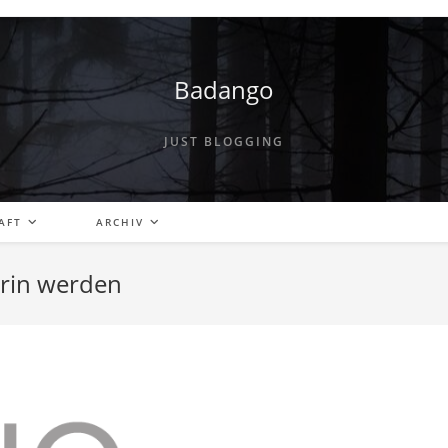
Badango
JUST BLOGGING
AFT
ARCHIV
lerin werden