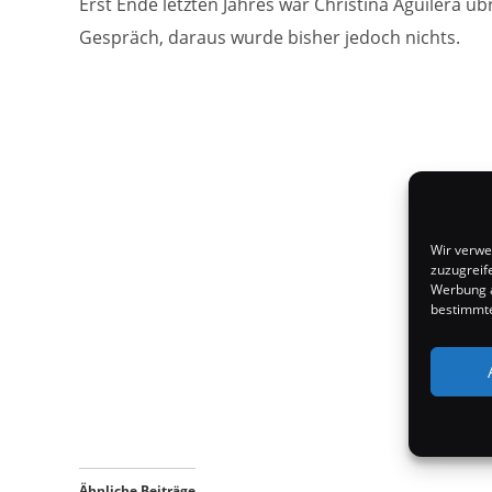
Erst Ende letzten Jahres war Christina Aguilera übr
Gespräch, daraus wurde bisher jedoch nichts.
Wir verwe
zuzugreif
Werbung a
bestimmte
Ähnliche Beiträge