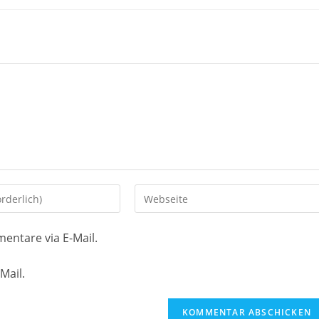
Gib
deine
Website-
entare via E-Mail.
URL
ein
Mail.
(optional)
en