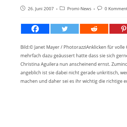
Beitrag
Beitrags-
Beitrags-
26. Juni 2007
Promi-News
0 Komment
veröffentlicht:
Kategorie:
Kommentare:
Bild:© Janet Mayer / PhotorazziAnklicken für voll
mehrfach dazu geäussert hatte dass sie sich gern
Christina Aguilera nun anscheinend ernst. Zuminde
angeblich ist sie dabei nicht gerade unkritisch, w
machen und daher sei es ihr wichtig die richtige er