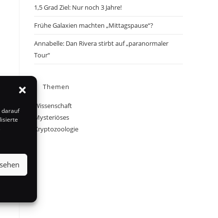
1,5 Grad Ziel: Nur noch 3 Jahre!
Frühe Galaxien machten „Mittagspause“?
Annabelle: Dan Rivera stirbt auf „paranormaler
Tour“
Themen
Wissenschaft
 darauf
Mysteriöses
isierte
s
Kryptozoologie
nsehen