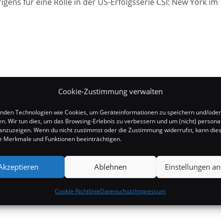
igens für eine Rolle in der US-Erfolgsserie CSI: New York im
Cookie-Zustimmung verwalten
nden Technologien wie Cookies, um Geräteinformationen zu speichern und/oder
en. Wir tun dies, um das Browsing-Erlebnis zu verbessern und um (nicht) personal
nzuzeigen. Wenn du nicht zustimmst oder die Zustimmung widerrufst, kann die
 Merkmale und Funktionen beeinträchtigen.
Akzeptieren
Ablehnen
Einstellungen a
Cookie-Richtlinie
Datenschutz
Impressum