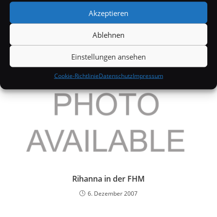
Scarlett Johansson unterstützt Obama
Akzeptieren
28. Januar 2008
Ablehnen
Einstellungen ansehen
Cookie-Richtlinie
Datenschutz
Impressum
Rihanna in der FHM
6. Dezember 2007