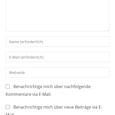
Gib
deinen
Namen
Gib
oder
deine
Benutzernamen
E-
Gib
zum
Mail-
deine
Kommentieren
Adresse
Website-
ein
Benachrichtige mich über nachfolgende
zum
URL
Kommentare via E-Mail.
Kommentieren
ein
ein
(optional)
Benachrichtige mich über neue Beiträge via E-
Mail.