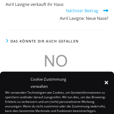
Artikel
Avril Lavigne verkauft ihr Haus
ansehen
Nächster Beitrag
Avril Lavigne: Neue Nase?
DAS KÖNNTE DIR AUCH GEFALLEN
Cookie-Zustimmung
verwalten
Wir verwenden Technologien wie Cookies, um Geräteinformationen zu
speichern und/oder darauf zuzugreifen. Wir tun dies, um das Browsing-
Erlebnis zu verbessern und um (nicht) personalisierte Werbung
anzuzeigen. Wenn du nicht zustimmst oder die Zustimmung widerrufst,
kann dies bestimmte Merkmale und Funktionen beeinträchtigen.