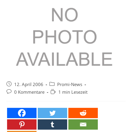
Beitrag
Beitrags-
12. April 2006
Promi-News
veröffentlicht:
Kategorie:
Beitrags-
Lesedauer:
0 Kommentare
1 min Lesezeit
Kommentare: