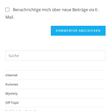
ein
(optional)
Benachrichtige mich über neue Beiträge via E-
Mail.
Internet
Kurioses
Mystery
Off Topic