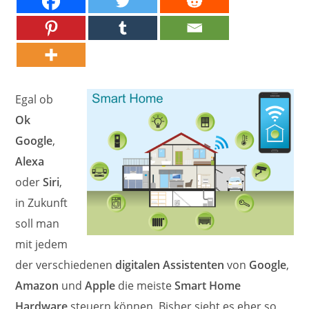
Egal ob
Ok
Google
,
Alexa
oder
Siri
,
in Zukunft
soll man
mit jedem
der verschiedenen
digitalen Assistenten
von
Google
,
Amazon
und
Apple
die meiste
Smart Home
Hardware
steuern können. Bisher sieht es eher so