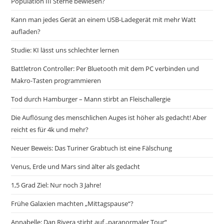
Population III Sterne bewiesen?
Kann man jedes Gerät an einem USB-Ladegerät mit mehr Watt
aufladen?
Studie: KI lässt uns schlechter lernen
Battletron Controller: Per Bluetooth mit dem PC verbinden und
Makro-Tasten programmieren
Tod durch Hamburger – Mann stirbt an Fleischallergie
Die Auflösung des menschlichen Auges ist höher als gedacht! Aber
reicht es für 4k und mehr?
Neuer Beweis: Das Turiner Grabtuch ist eine Fälschung
Venus, Erde und Mars sind älter als gedacht
1,5 Grad Ziel: Nur noch 3 Jahre!
Frühe Galaxien machten „Mittagspause“?
Annabelle: Dan Rivera stirbt auf „paranormaler Tour“