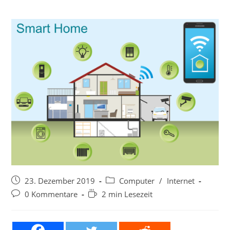
Beitrag
Beitrags-
23. Dezember 2019
Computer
/
Internet
veröffentlicht:
Kategorie:
Beitrags-
Lesedauer:
0 Kommentare
2 min Lesezeit
Kommentare: