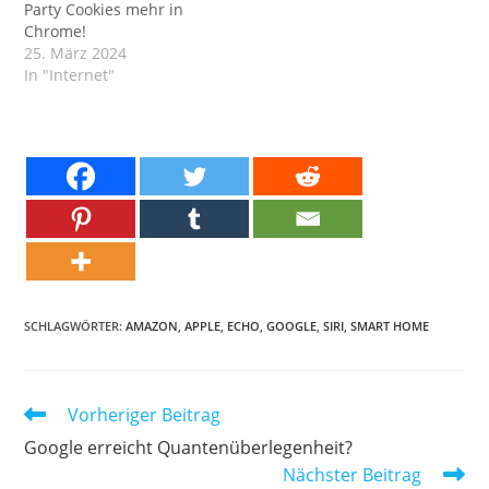
Party Cookies mehr in
Chrome!
25. März 2024
In "Internet"
SCHLAGWÖRTER:
AMAZON
,
APPLE
,
ECHO
,
GOOGLE
,
SIRI
,
SMART HOME
Weitere
Vorheriger Beitrag
Artikel
Google erreicht Quantenüberlegenheit?
ansehen
Nächster Beitrag