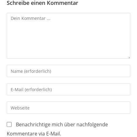
Schreibe einen Kommentar
Kommentieren
Gib
deinen
Namen
Gib
oder
deine
Benutzernamen
E-
Gib
zum
Mail-
deine
Kommentieren
Adresse
Website-
ein
Benachrichtige mich über nachfolgende
zum
URL
Kommentare via E-Mail.
Kommentieren
ein