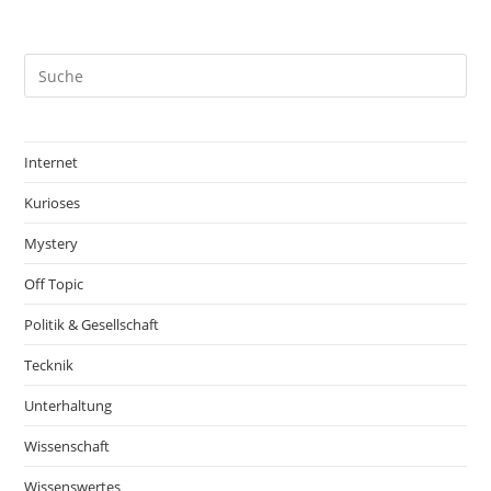
ein
ein
(optional)
Internet
Kurioses
Mystery
Off Topic
Politik & Gesellschaft
Tecknik
Unterhaltung
Wissenschaft
Wissenswertes