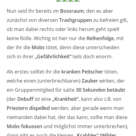
Nun seid ihr bereits im
Bossraum
, den es aber
zunächst von diversen
Trashgruppen
zu befreien gilt,
ob man dabei rechts oder links herum geht spielt
keine Rolle. Wichtig ist hier nur die
Reihenfolge
, mit
der ihr die
Mobs
tötet, denn diese unterscheiden
sich in ihrer
„Gefährlichkeit“
teils doch enorm.
Als erstes solltet ihr die
kranken Peitscher
töten,
welche einen (unterbrechbaren)
Zauber
wirken, der
ein Gruppenmitglied für satte
30 Sekunden betäubt
(der
Debuff
ist eine
„Krankheit“
, kann also z.B. von
Priestern dispelled
werden, aber gerade wenn man
niemanden dabei hat, der das kann, sollte man diese
Mobs
fokussen
und möglichst immer unterbrechen),
dann gibt es noch die kleinen
„Krabbler“ (Wilder