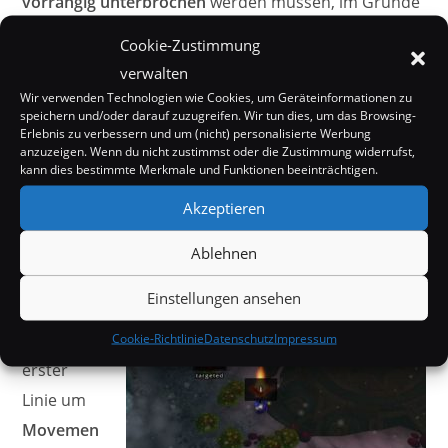
vorrangig unterbrochen
werden müssen, im Grunde
schadet es aber auch nicht einfach alles zu
Cookie-Zustimmung
unterbrechen, das ist immer besser als gar nicht),
verwalten
zudem beschwören sie gelegentlich ein
Totem
,
Wir verwenden Technologien wie Cookies, um Geräteinformationen zu
speichern und/oder darauf zuzugreifen. Wir tun dies, um das Browsing-
welches ihr sofort
fokussen
solltet.
Erlebnis zu verbessern und um (nicht) personalisierte Werbung
anzuzeigen. Wenn du nicht zustimmst oder die Zustimmung widerrufst,
3. Boss (Sporenrufer Zancha)
kann dies bestimmte Merkmale und Funktionen beeinträchtigen.
Akzeptieren
Bei
Ablehnen
diesem
Einstellungen ansehen
Boss
geht
es in
Cookie-Richtlinie
Datenschutz
Impressum
erster
Linie um
Movemen