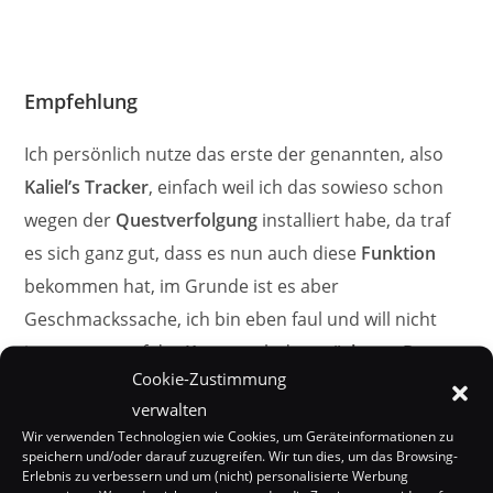
Empfehlung
Ich persönlich nutze das erste der genannten, also
Kaliel’s Tracker
, einfach weil ich das sowieso schon
wegen der
Questverfolgung
installiert habe, da traf
es sich ganz gut, dass es nun auch diese
Funktion
bekommen hat, im Grunde ist es aber
Geschmackssache, ich bin eben faul und will nicht
immer erst auf der
Karte
nach dem
nächsten Rare
Cookie-Zustimmung
suchen, sondern einfach anklicken, Richtung Pfeil
verwalten
fliegen und fertig
Wir verwenden Technologien wie Cookies, um Geräteinformationen zu
speichern und/oder darauf zuzugreifen. Wir tun dies, um das Browsing-
Erlebnis zu verbessern und um (nicht) personalisierte Werbung