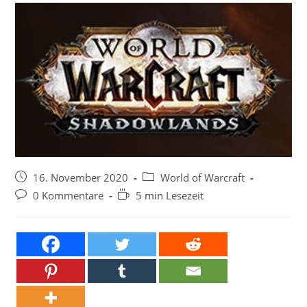
Beitrag
Beitrags-
16. November 2020
World of Warcraft
veröffentlicht:
Kategorie:
Beitrags-
Lesedauer:
0 Kommentare
5 min Lesezeit
Kommentare: