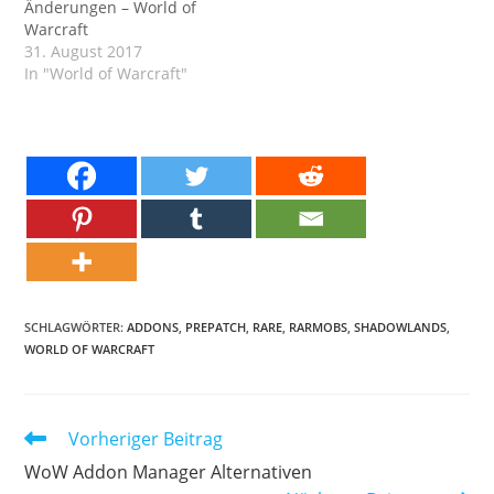
Änderungen – World of
Warcraft
31. August 2017
In "World of Warcraft"
SCHLAGWÖRTER:
ADDONS
,
PREPATCH
,
RARE
,
RARMOBS
,
SHADOWLANDS
,
WORLD OF WARCRAFT
Weitere
Vorheriger Beitrag
Artikel
WoW Addon Manager Alternativen
ansehen