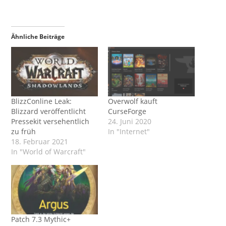
Ähnliche Beiträge
BlizzConline Leak:
Overwolf kauft
Blizzard veröffentlicht
CurseForge
Pressekit versehentlich
24. Juni 2020
zu früh
In "Internet"
18. Februar 2021
In "World of Warcraft"
Patch 7.3 Mythic+