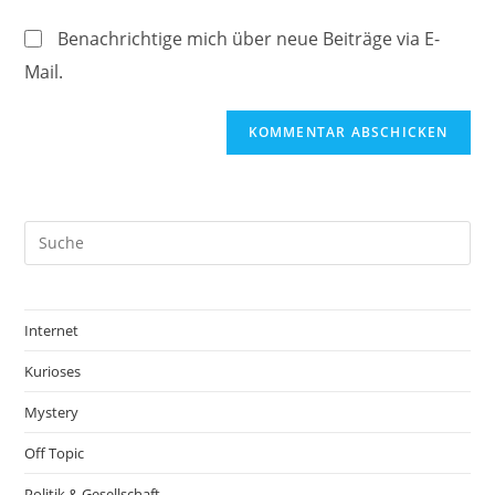
ein
(optional)
Benachrichtige mich über neue Beiträge via E-
Mail.
Internet
Kurioses
Mystery
Off Topic
Politik & Gesellschaft