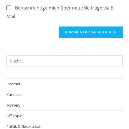
ein
(optional)
Benachrichtige mich über neue Beiträge via E-
Mail.
Internet
Kurioses
Mystery
Off Topic
Politik & Gesellschaft