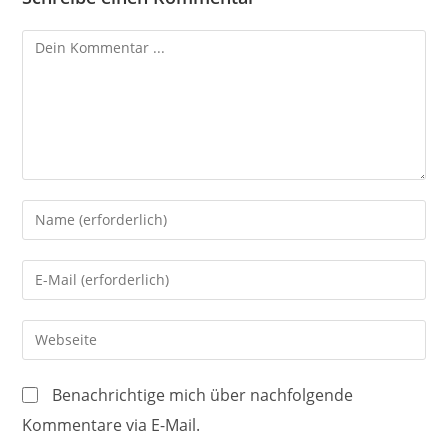
Kommentieren
Gib
deinen
Namen
Gib
oder
deine
Benutzernamen
E-
Gib
zum
Mail-
deine
Kommentieren
Adresse
Website-
ein
Benachrichtige mich über nachfolgende
zum
URL
Kommentare via E-Mail.
Kommentieren
ein