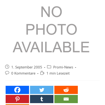
Beitrag
Beitrags-
1. September 2005
Promi-News
veröffentlicht:
Kategorie:
Beitrags-
Lesedauer:
0 Kommentare
1 min Lesezeit
Kommentare: