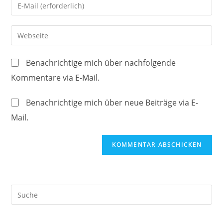
Gib
oder
deine
Benutzernamen
E-
Gib
zum
Mail-
deine
Kommentieren
Adresse
Website-
ein
Benachrichtige mich über nachfolgende
zum
URL
Kommentare via E-Mail.
Kommentieren
ein
ein
(optional)
Benachrichtige mich über neue Beiträge via E-
Mail.