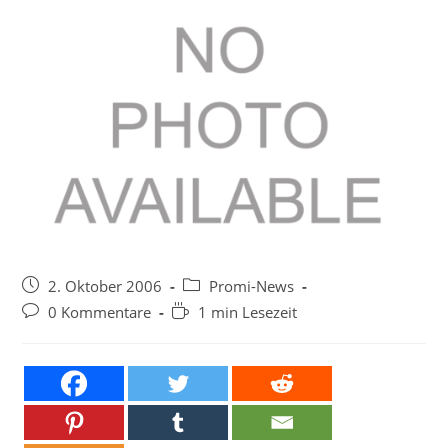
Beitrag
Beitrags-
2. Oktober 2006
Promi-News
veröffentlicht:
Kategorie:
Beitrags-
Lesedauer:
0 Kommentare
1 min Lesezeit
Kommentare: