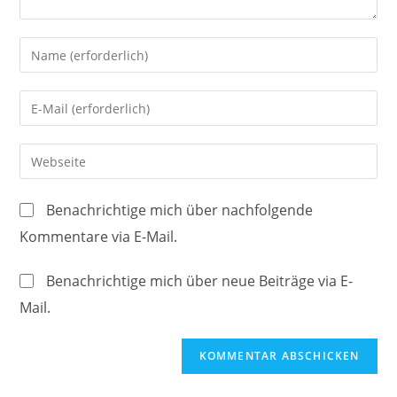
Gib
deinen
Namen
Gib
oder
deine
Benutzernamen
E-
Gib
zum
Mail-
deine
Kommentieren
Adresse
Website-
ein
Benachrichtige mich über nachfolgende
zum
URL
Kommentare via E-Mail.
Kommentieren
ein
ein
(optional)
Benachrichtige mich über neue Beiträge via E-
Mail.