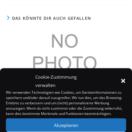
DAS KÖNNTE DIR AUCH GEFALLEN
Cookie-Zustimmung
verwalten
Wir verwenden Technologien wie Cookies, um Geräteinformationen zu
speichern und/oder darauf zuzugreifen. Wir tun dies, um das Browsing-
Erlebnis zu verbessern und um (nicht) personalisierte Werbung
Jessica Alba: In der Schule gehänselt
anzuzeigen. Wenn du nicht zustimmst oder die Zustimmung widerrufst,
kann dies bestimmte Merkmale und Funktionen beeinträchtigen.
3. Mai 2008
Akzeptieren