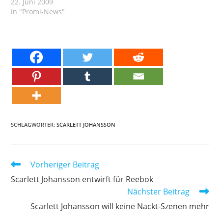
22. Juni 2009
In "Promi-News"
SCHLAGWÖRTER:
SCARLETT JOHANSSON
Weitere
Vorheriger Beitrag
Artikel
Scarlett Johansson entwirft für Reebok
ansehen
Nächster Beitrag
Scarlett Johansson will keine Nackt-Szenen mehr