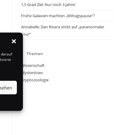
1,5 Grad Ziel: Nur noch 3 Jahre!
Frühe Galaxien machten „Mittagspause“?
Annabelle: Dan Rivera stirbt auf „paranormaler
Tour“
Themen
 darauf
isierte
s
Wissenschaft
Mysteriöses
Kryptozoologie
nsehen