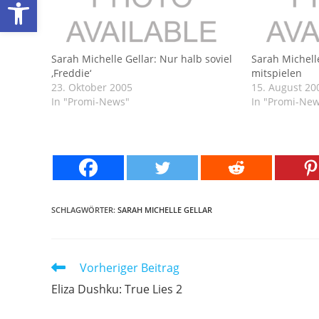
Werkzeugleiste öffnen
Sarah Michelle Gellar: Nur halb soviel
Sarah Michelle
‚Freddie‘
mitspielen
23. Oktober 2005
15. August 20
In "Promi-News"
In "Promi-Ne
SCHLAGWÖRTER:
SARAH MICHELLE GELLAR
Weitere
Vorheriger Beitrag
Artikel
Eliza Dushku: True Lies 2
ansehen