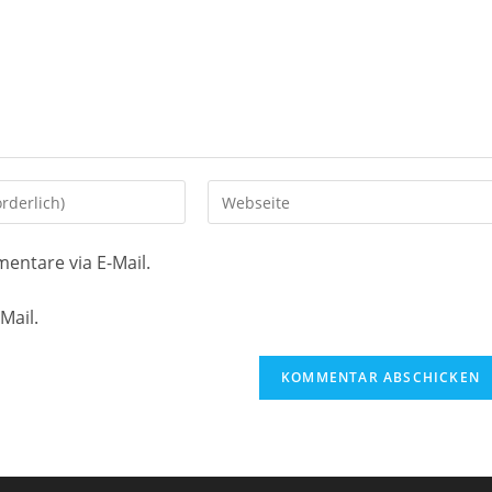
Gib
deine
Website-
entare via E-Mail.
URL
ein
Mail.
(optional)
en