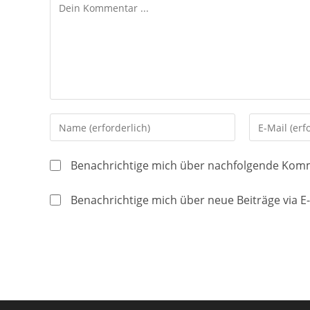
Kommentieren
Gib
Gib
deinen
deine
Namen
E-
Benachrichtige mich über nachfolgende Komm
oder
Mail-
Benutzernamen
Adresse
Benachrichtige mich über neue Beiträge via E-
zum
zum
Kommentieren
Kommentier
ein
ein