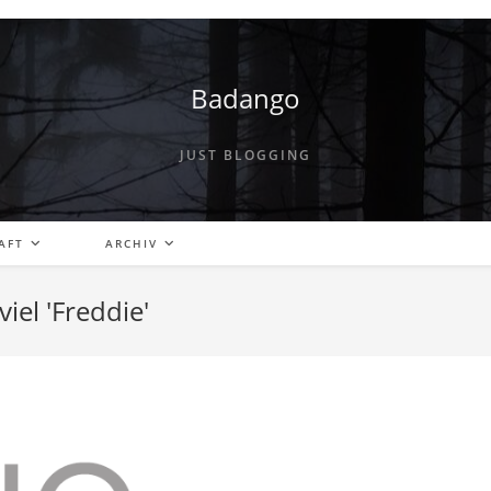
Badango
JUST BLOGGING
AFT
ARCHIV
iel 'Freddie'