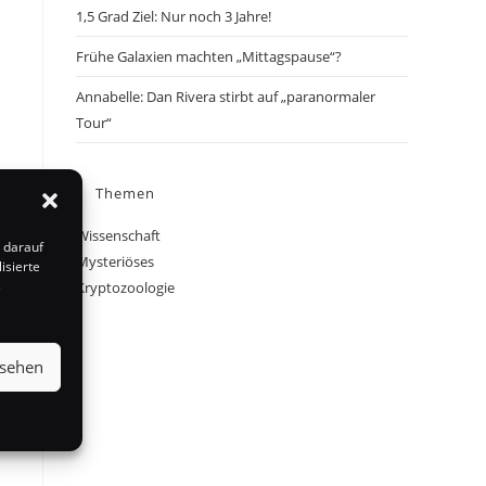
1,5 Grad Ziel: Nur noch 3 Jahre!
Frühe Galaxien machten „Mittagspause“?
Annabelle: Dan Rivera stirbt auf „paranormaler
Tour“
Themen
Wissenschaft
 darauf
Mysteriöses
isierte
s
Kryptozoologie
nsehen