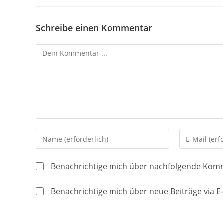
Schreibe einen Kommentar
Kommentieren
Gib
Gib
deinen
deine
Namen
E-
Benachrichtige mich über nachfolgende Komm
oder
Mail-
Benutzernamen
Adresse
Benachrichtige mich über neue Beiträge via E-
zum
zum
Kommentieren
Kommentier