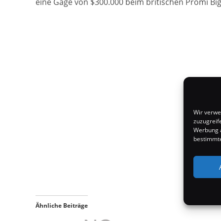
eine Gage von $300.000 beim britischen Promi B
Wir verwe
zuzugreif
Werbung a
bestimmte
Ähnliche Beiträge