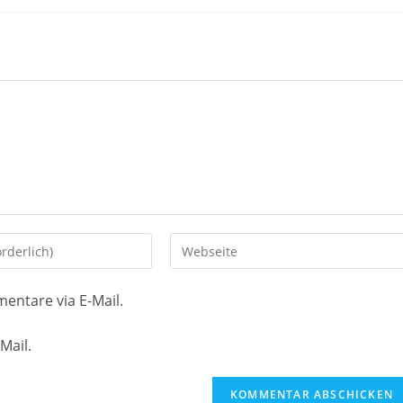
Gib
deine
Website-
entare via E-Mail.
URL
ein
Mail.
(optional)
en