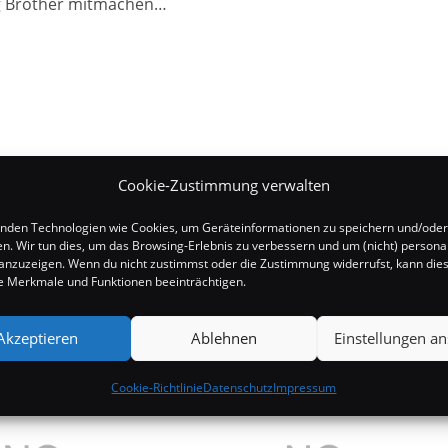
ig Brother mitmachen…
Cookie-Zustimmung verwalten
nden Technologien wie Cookies, um Geräteinformationen zu speichern und/oder
en. Wir tun dies, um das Browsing-Erlebnis zu verbessern und um (nicht) personal
nzuzeigen. Wenn du nicht zustimmst oder die Zustimmung widerrufst, kann die
 Merkmale und Funktionen beeinträchtigen.
Akzeptieren
Ablehnen
Einstellungen a
Cookie-Richtlinie
Datenschutz
Impressum