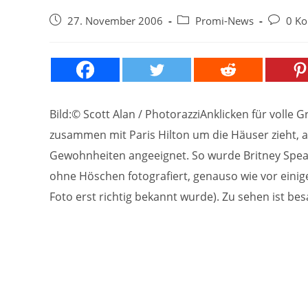
Beitrag
Beitrags-
Beitrags
27. November 2006
Promi-News
0 K
veröffentlicht:
Kategorie:
Komment
Bild:© Scott Alan / PhotorazziAnklicken für volle G
zusammen mit Paris Hilton um die Häuser zieht, 
Gewohnheiten angeeignet. So wurde Britney Spear
ohne Höschen fotografiert, genauso wie vor einige
Foto erst richtig bekannt wurde). Zu sehen ist besag