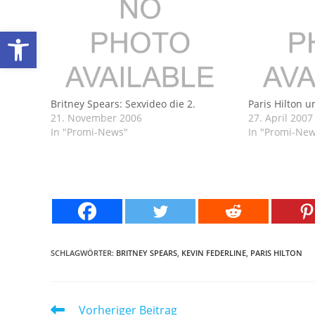
Werkzeugleiste öffnen
Britney Spears: Sexvideo die 2.
Paris Hilton u
21. November 2006
27. April 2007
In "Promi-News"
In "Promi-Ne
SCHLAGWÖRTER:
BRITNEY SPEARS
,
KEVIN FEDERLINE
,
PARIS HILTON
Weitere
Vorheriger Beitrag