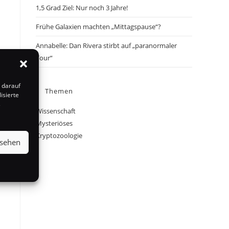
1,5 Grad Ziel: Nur noch 3 Jahre!
Frühe Galaxien machten „Mittagspause“?
Annabelle: Dan Rivera stirbt auf „paranormaler
Tour“
 darauf
Themen
isierte
s
Wissenschaft
Mysteriöses
Kryptozoologie
nsehen