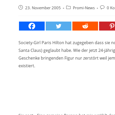
Beitrag
Beitrags-
Beitrags
23. November 2005
Promi-News
0 K
veröffentlicht:
Kategorie:
Komment
Society-Girl Paris Hilton hat zugegeben dass sie
Santa Claus) geglaubt habe. Wie der jetzt 24-jähri
Geschenke bringenden Figur nur zerstört weil je
existiert.