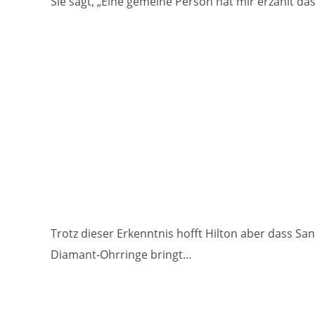
Sie sagt, „Eine gemeine Person hat mir erzählt dass
Trotz dieser Erkenntnis hofft Hilton aber dass San
Diamant-Ohrringe bringt…