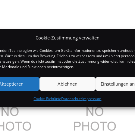
Cookie-Zustimmung verwalten
nden Technologien wie Cookies, um Geräteinformationen zu speichern und/oder
en. Wir tun dies, um das Browsing-Erlebnis zu verbessern und um (nicht) personal
nzuzeigen. Wenn du nicht zustimmst oder die Zustimmung widerrufst, kann die
 Merkmale und Funktionen beeinträchtigen.
Akzeptieren
Ablehnen
Einstellungen a
Cookie-Richtlinie
Datenschutz
Impressum