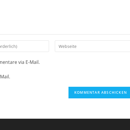
Gib
deine
Website-
entare via E-Mail.
URL
ein
Mail.
(optional)
en