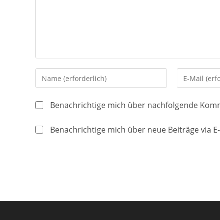
Gib
Gib
deinen
deine
Namen
E-
Benachrichtige mich über nachfolgende Komm
oder
Mail-
Benutzernamen
Adresse
Benachrichtige mich über neue Beiträge via E-
zum
zum
Kommentieren
Kommentier
ein
ein