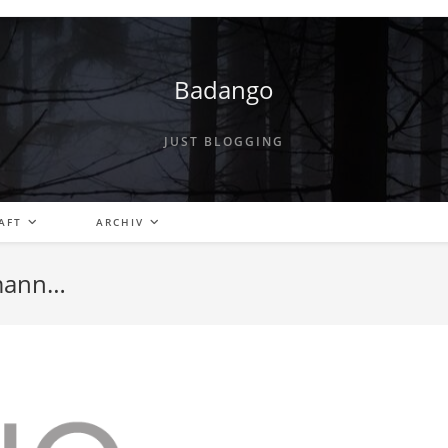
Badango
JUST BLOGGING
AFT
ARCHIV
smann…