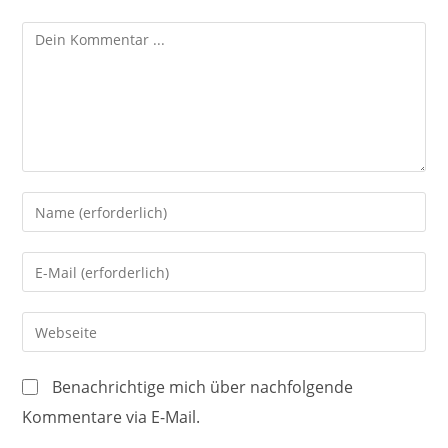
Kommentieren
Gib
deinen
Namen
Gib
oder
deine
Benutzernamen
E-
Gib
zum
Mail-
deine
Kommentieren
Adresse
Website-
ein
Benachrichtige mich über nachfolgende
zum
URL
Kommentare via E-Mail.
Kommentieren
ein
ein