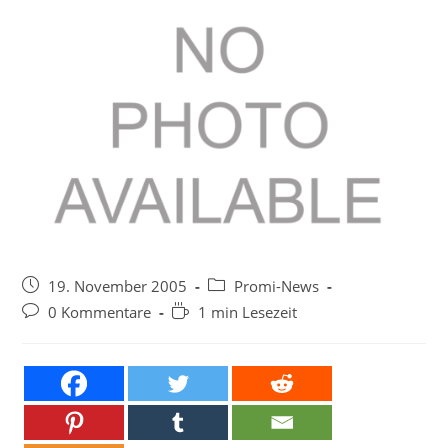
Beitrag
Beitrags-
19. November 2005
Promi-News
veröffentlicht:
Kategorie:
Beitrags-
Lesedauer:
0 Kommentare
1 min Lesezeit
Kommentare: