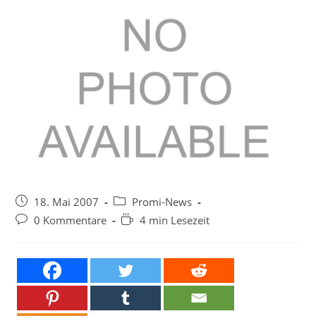
Beitrag
Beitrags-
18. Mai 2007
Promi-News
veröffentlicht:
Kategorie:
Beitrags-
Lesedauer:
0 Kommentare
4 min Lesezeit
Kommentare: