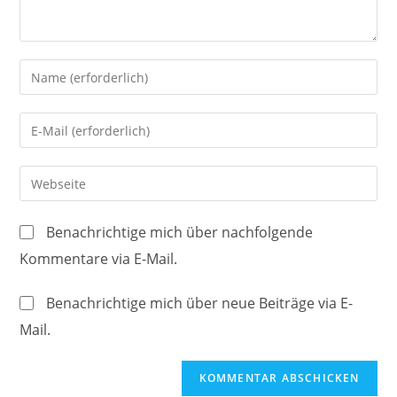
Gib
deinen
Namen
Gib
oder
deine
Benutzernamen
E-
Gib
zum
Mail-
deine
Kommentieren
Adresse
Website-
ein
Benachrichtige mich über nachfolgende
zum
URL
Kommentare via E-Mail.
Kommentieren
ein
ein
(optional)
Benachrichtige mich über neue Beiträge via E-
Mail.