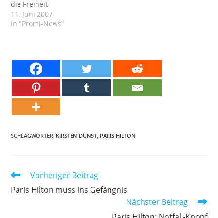
die Freiheit
11. Juni 2007
In "Promi-News"
SCHLAGWÖRTER:
KIRSTEN DUNST
,
PARIS HILTON
Weitere
Vorheriger Beitrag
Artikel
Paris Hilton muss ins Gefängnis
ansehen
Nächster Beitrag
Paris Hilton: Notfall-Knopf