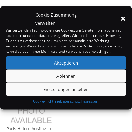
Cookie-Zustimmung
verwalten
Wir verwenden Technologien wie Cookies, um Geräteinformationen zu
Ähnliche Beiträge
speichern und/oder darauf zuzugreifen. Wir tun dies, um das Browsing-
Erlebnis zu verbessern und um (nicht) personalisierte Werbung
anzuzeigen. Wenn du nicht zustimmst oder die Zustimmung widerrufst,
kann dies bestimmte Merkmale und Funktionen beeinträchtigen.
Akzeptieren
Paris Hilton: Notfall-
Paris Hilton muss ins
Ablehnen
Knopf
Gefängnis
29. Mai 2007
10. Mai 2007
Einstellungen ansehen
In "Promi-News"
In "Promi-News"
Cookie-Richtlinie
Datenschutz
Impressum
Paris Hilton: Ausflug in