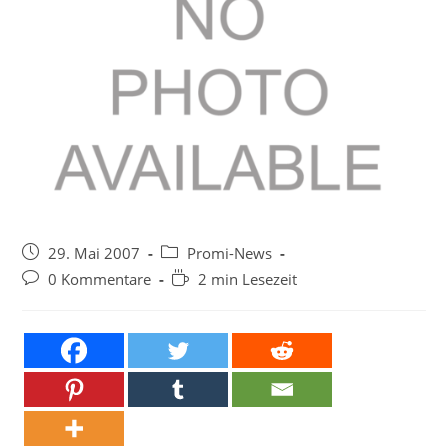
Beitrag
Beitrags-
29. Mai 2007
Promi-News
veröffentlicht:
Kategorie:
Beitrags-
Lesedauer:
0 Kommentare
2 min Lesezeit
Kommentare: