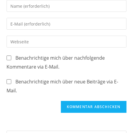
Gib
deinen
Namen
Gib
oder
deine
Benutzernamen
E-
Gib
zum
Mail-
deine
Kommentieren
Adresse
Website-
ein
Benachrichtige mich über nachfolgende
zum
URL
Kommentare via E-Mail.
Kommentieren
ein
ein
(optional)
Benachrichtige mich über neue Beiträge via E-
Mail.