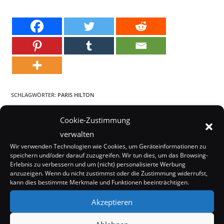
SCHLAGWÖRTER:
PARIS HILTON
Cookie-Zustimmung
verwalten
Weitere
Vorheriger Beitrag
Artikel
Wir verwenden Technologien wie Cookies, um Geräteinformationen zu
Paris Hilton: Promi-Schelte und Morddrohungen
ansehen
speichern und/oder darauf zuzugreifen. Wir tun dies, um das Browsing-
Nächster Beitrag
Erlebnis zu verbessern und um (nicht) personalisierte Werbung
anzuzeigen. Wenn du nicht zustimmst oder die Zustimmung widerrufst,
Lindsay Lohan wieder im Entzug
kann dies bestimmte Merkmale und Funktionen beeinträchtigen.
Akzeptieren
DAS KÖNNTE DIR AUCH GEFALLEN