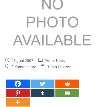
Beitrag
Beitrags-
26. Juni 2007
Promi-News
veröffentlicht:
Kategorie:
Beitrags-
Lesedauer:
0 Kommentare
1 min Lesezeit
Kommentare: