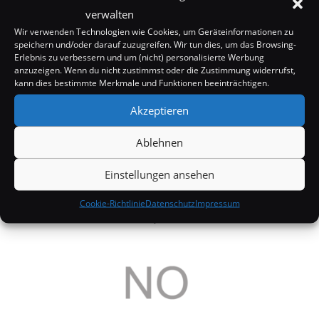
verwalten
Wir verwenden Technologien wie Cookies, um Geräteinformationen zu
speichern und/oder darauf zuzugreifen. Wir tun dies, um das Browsing-
Erlebnis zu verbessern und um (nicht) personalisierte Werbung
anzuzeigen. Wenn du nicht zustimmst oder die Zustimmung widerrufst,
kann dies bestimmte Merkmale und Funktionen beeinträchtigen.
Akzeptieren
Ablehnen
Einstellungen ansehen
Rihanna und Chris Brown: Weiter Rätselraten
Cookie-Richtlinie
Datenschutz
Impressum
24. Juni 2008