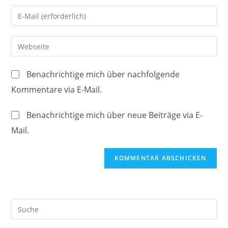
Namen
Gib
oder
deine
Benutzernamen
E-
Gib
zum
Mail-
deine
Kommentieren
Adresse
Website-
ein
Benachrichtige mich über nachfolgende
zum
URL
Kommentare via E-Mail.
Kommentieren
ein
ein
(optional)
Benachrichtige mich über neue Beiträge via E-
Mail.