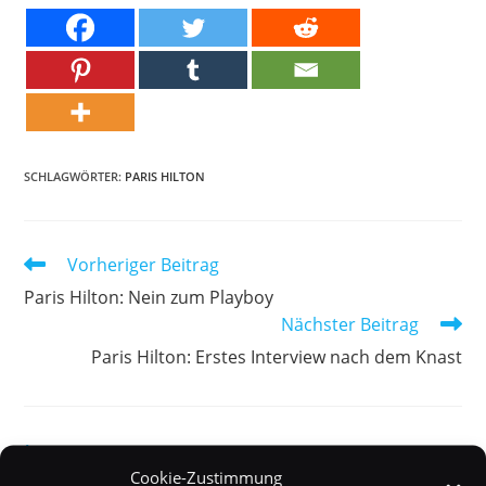
SCHLAGWÖRTER:
PARIS HILTON
Weitere
Vorheriger Beitrag
Artikel
Paris Hilton: Nein zum Playboy
ansehen
Nächster Beitrag
Paris Hilton: Erstes Interview nach dem Knast
DAS KÖNNTE DIR AUCH GEFALLEN
Cookie-Zustimmung