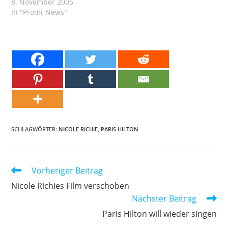
8. November 2005
In "Promi-News"
SCHLAGWÖRTER:
NICOLE RICHIE
,
PARIS HILTON
Weitere
Vorheriger Beitrag
Artikel
Nicole Richies Film verschoben
ansehen
Nächster Beitrag
Paris Hilton will wieder singen