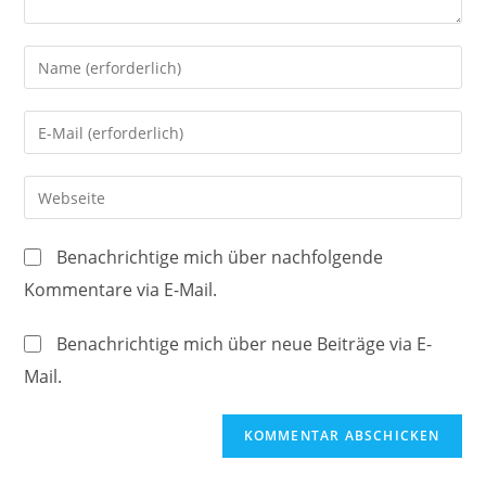
Gib
deinen
Namen
Gib
oder
deine
Benutzernamen
E-
Gib
zum
Mail-
deine
Kommentieren
Adresse
Website-
ein
Benachrichtige mich über nachfolgende
zum
URL
Kommentare via E-Mail.
Kommentieren
ein
ein
(optional)
Benachrichtige mich über neue Beiträge via E-
Mail.