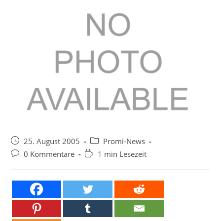
Beitrag
Beitrags-
25. August 2005
Promi-News
veröffentlicht:
Kategorie:
Beitrags-
Lesedauer:
0 Kommentare
1 min Lesezeit
Kommentare: