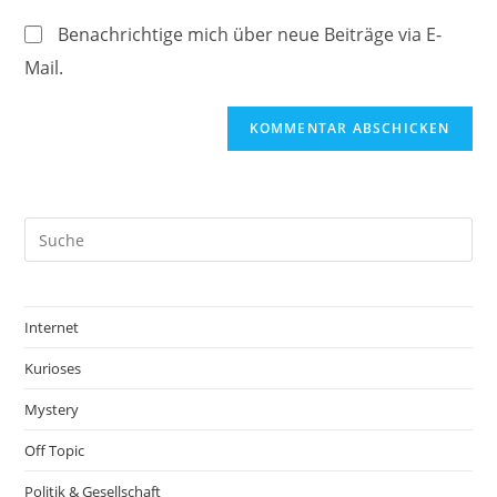
ein
(optional)
Benachrichtige mich über neue Beiträge via E-
Mail.
Internet
Kurioses
Mystery
Off Topic
Politik & Gesellschaft