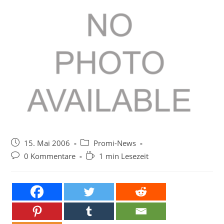
Beitrag
Beitrags-
15. Mai 2006
Promi-News
veröffentlicht:
Kategorie:
Beitrags-
Lesedauer:
0 Kommentare
1 min Lesezeit
Kommentare: