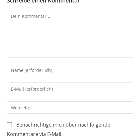
Schreibe einen Kommentar
Kommentieren
Gib
deinen
Namen
Gib
oder
deine
Benutzernamen
E-
Gib
zum
Mail-
deine
Kommentieren
Adresse
Website-
ein
Benachrichtige mich über nachfolgende
zum
URL
Kommentare via E-Mail.
Kommentieren
ein