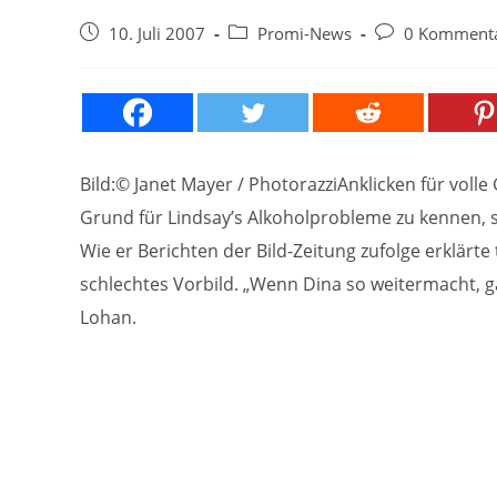
Beitrag
Beitrags-
Beitrags-
10. Juli 2007
Promi-News
0 Komment
veröffentlicht:
Kategorie:
Kommentare:
Bild:© Janet Mayer / PhotorazziAnklicken für voll
Grund für Lindsay’s Alkoholprobleme zu kennen, s
Wie er Berichten der Bild-Zeitung zufolge erklärte
schlechtes Vorbild. „Wenn Dina so weitermacht, ga
Lohan.