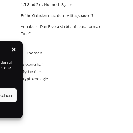
1,5 Grad Ziel: Nur noch 3 Jahre!
Frühe Galaxien machten „Mittagspause“?
Annabelle: Dan Rivera stirbt auf „paranormaler
Tour“
Themen
 darauf
Wissenschaft
isierte
Mysteriöses
s
Kryptozoologie
nsehen