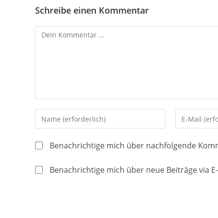
Schreibe einen Kommentar
Kommentieren
Gib
Gib
deinen
deine
Namen
E-
Benachrichtige mich über nachfolgende Komm
oder
Mail-
Benutzernamen
Adresse
Benachrichtige mich über neue Beiträge via E-
zum
zum
Kommentieren
Kommentier
ein
ein