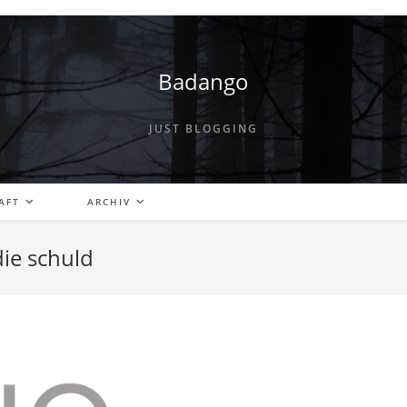
Badango
JUST BLOGGING
AFT
ARCHIV
die schuld