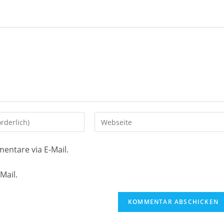
Gib
deine
Website-
entare via E-Mail.
URL
ein
Mail.
(optional)
en