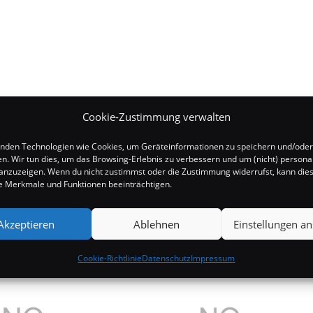
Cookie-Zustimmung verwalten
nden Technologien wie Cookies, um Geräteinformationen zu speichern und/oder
en. Wir tun dies, um das Browsing-Erlebnis zu verbessern und um (nicht) personal
nzuzeigen. Wenn du nicht zustimmst oder die Zustimmung widerrufst, kann die
 Merkmale und Funktionen beeinträchtigen.
Akzeptieren
Ablehnen
Einstellungen a
Cookie-Richtlinie
Datenschutz
Impressum