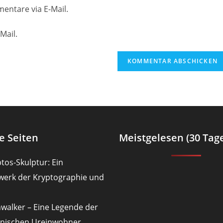
Website-
entare via E-Mail.
URL
ein
Mail.
(optional)
en
e Seiten
Meistgelesen (30 Tag
tos-Skulptur: Ein
werk der Kryptographie und
nwalker – Eine Legende der
nischen Ureinwohner