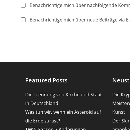
Namen
E-
Benachrichtige mich über nachfolgende Komm
oder
Mail-
Benutzernamen
Adresse
Benachrichtige mich über neue Beiträge via E-
zum
zum
Kommentieren
Kommentier
ein
ein
Featured Posts
Neust
Die Trennung von Kirche und Staat
Die Kryp
in Deutschland
Meister
Was tun wir, wenn ein Asteroid auf
Kunst
die Erde zurast?
Der Ski
TWW Season 2 Änderungen
amerika