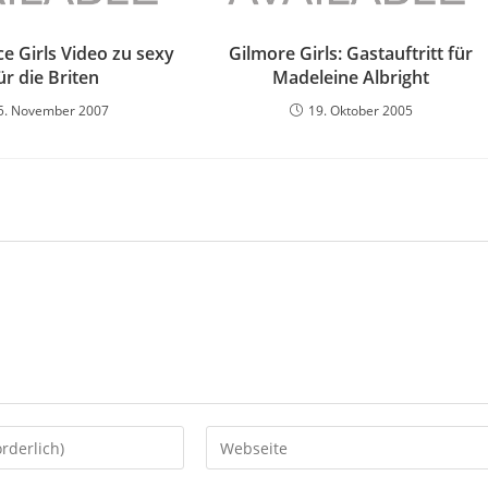
e Girls Video zu sexy
Gilmore Girls: Gastauftritt für
ür die Briten
Madeleine Albright
5. November 2007
19. Oktober 2005
Gib
deine