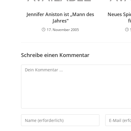
Jennifer Aniston ist „Mann des
Neues Spic
Jahres“
f
17. November 2005
Schreibe einen Kommentar
Kommentieren
Gib
Gib
deinen
deine