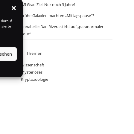
1,5 Grad Ziel: Nur noch 3 Jahre!
Frühe Galaxien machten „Mittagspause“?
 darauf
isierte
Annabelle: Dan Rivera stirbt auf „paranormaler
s
Tour“
Themen
nsehen
Wissenschaft
Mysteriöses
Kryptozoologie