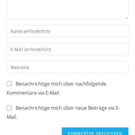
Gib
deinen
Namen
Gib
oder
deine
Benutzernamen
E-
Gib
zum
Mail-
deine
Kommentieren
Adresse
Website-
ein
Benachrichtige mich über nachfolgende
zum
URL
Kommentare via E-Mail.
Kommentieren
ein
ein
(optional)
Benachrichtige mich über neue Beiträge via E-
Mail.