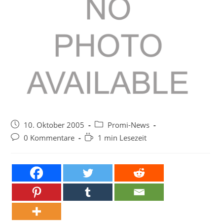
Beitrag
Beitrags-
10. Oktober 2005
Promi-News
veröffentlicht:
Kategorie:
Beitrags-
Lesedauer:
0 Kommentare
1 min Lesezeit
Kommentare: