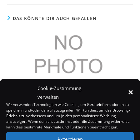
DAS KÖNNTE DIR AUCH GEFALLEN
Cookie-Zustimmung
verwalten
Wir verwenden Technologien wie Cookies, um Geräteinformationen zu
speichern und/oder darauf zuzugreifen. Wir tun dies, um das Browsing-
Eva Longoria will Trey Parker in Desperate
Erlebnis zu verbessern und um (nicht) personalisierte Werbung
Housewives
anzuzeigen. Wenn du nicht zustimmst oder die Zustimmung widerrufst,
kann dies bestimmte Merkmale und Funktionen beeinträchtigen.
14. Oktober 2005
Akzeptieren