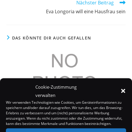
Nächster Beitrag
Eva Longoria will eine Hausfrau sein
DAS KÖNNTE DIR AUCH GEFALLEN
Cookie-Zustimmung
verwalten
Wir verwenden Technologien wie Cookies, um Geräteinformationen zu
speichern und/oder darauf zuzugreifen. Wir tun dies, um das Browsing-
Erlebnis zu verbessern und um (nicht) personalisierte Werbung
anzuzeigen. Wenn du nicht zustimmst oder die Zustimmung widerrufst,
kann dies bestimmte Merkmale und Funktionen beeinträchtigen.
Massenkollaps bei Tokio Hotel Konzert