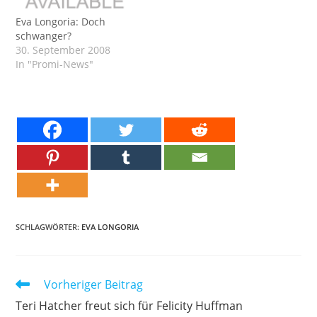
Eva Longoria: Doch
schwanger?
30. September 2008
In "Promi-News"
SCHLAGWÖRTER:
EVA LONGORIA
Weitere
Vorheriger Beitrag
Artikel
Teri Hatcher freut sich für Felicity Huffman
ansehen