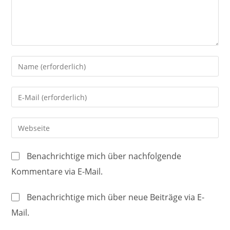
Gib
deinen
Namen
Gib
oder
deine
Benutzernamen
E-
Gib
zum
Mail-
deine
Kommentieren
Adresse
Website-
ein
Benachrichtige mich über nachfolgende
zum
URL
Kommentare via E-Mail.
Kommentieren
ein
ein
(optional)
Benachrichtige mich über neue Beiträge via E-
Mail.