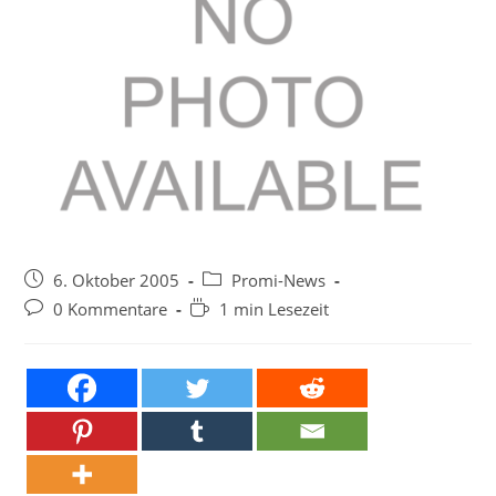
Beitrag
Beitrags-
6. Oktober 2005
Promi-News
veröffentlicht:
Kategorie:
Beitrags-
Lesedauer:
0 Kommentare
1 min Lesezeit
Kommentare: