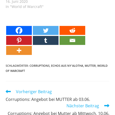
16. Juni 2020
In "World of Warcraft"
SCHLAGWÖRTER:
CORRUPTIONS
,
ECHOS AUS NY'ALOTHA
,
MUTTER
,
WORLD
OF WARCRAFT
Weitere
Vorheriger Beitrag
Artikel
Corruptions: Angebot bei MUTTER ab 03.06.
ansehen
Nächster Beitrag
Corruptions: Angebot bei Mutter ab Mittwoch, 10.06.