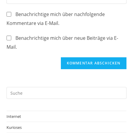
Mail-
deine
Kommentieren
Adresse
Website-
ein
Benachrichtige mich über nachfolgende
zum
URL
Kommentare via E-Mail.
Kommentieren
ein
ein
(optional)
Benachrichtige mich über neue Beiträge via E-
Mail.
Internet
Kurioses