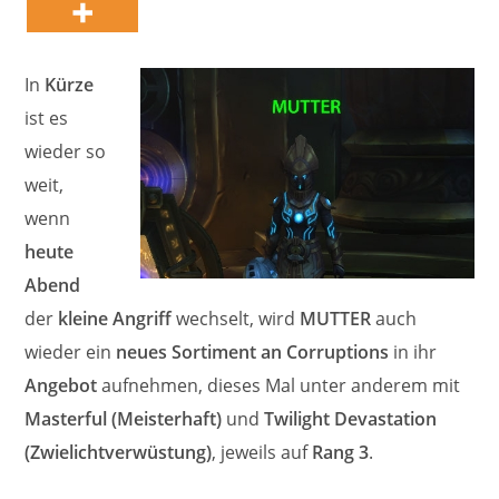
In
Kürze
ist es
wieder so
weit,
wenn
heute
Abend
der
kleine Angriff
wechselt, wird
MUTTER
auch
wieder ein
neues Sortiment an Corruptions
in ihr
Angebot
aufnehmen, dieses Mal unter anderem mit
Masterful (Meisterhaft)
und
Twilight Devastation
(Zwielichtverwüstung)
, jeweils auf
Rang 3
.