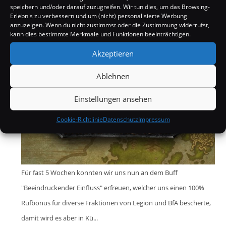
hat aktuell 6 verschiedene Corrutions im Angebot, dieses
speichern und/oder darauf zuzugreifen. Wir tun dies, um das Browsing-
Erlebnis zu verbessern und um (nicht) personalisierte Werbung
Angebot wechselt abe...
anzuzeigen. Wenn du nicht zustimmst oder die Zustimmung widerrufst,
kann dies bestimmte Merkmale und Funktionen beeinträchtigen.
Neuer Buff nach Ende des 100% Rufbonus geplant
Akzeptieren
Ablehnen
Einstellungen ansehen
Cookie-Richtlinie
Datenschutz
Impressum
Für fast 5 Wochen konnten wir uns nun an dem Buff
"Beeindruckender Einfluss" erfreuen, welcher uns einen 100%
Rufbonus für diverse Fraktionen von Legion und BfA bescherte,
damit wird es aber in Kü...