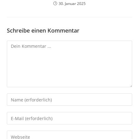
30. Januar 2025
Schreibe einen Kommentar
Kommentieren
Gib
deinen
Namen
Gib
oder
deine
Benutzernamen
E-
Gib
zum