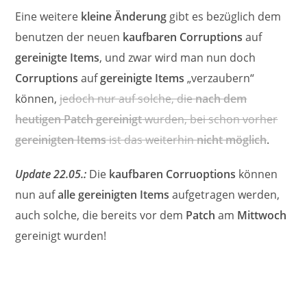
Eine weitere
kleine Änderung
gibt es bezüglich dem
benutzen der neuen
kaufbaren Corruptions
auf
gereinigte Items
, und zwar wird man nun doch
Corruptions
auf
gereinigte Items
„verzaubern“
können,
jedoch nur auf solche, die
nach dem
heutigen Patch gereinigt
wurden, bei schon vorher
gereinigten Items
ist das weiterhin
nicht möglich
.
Update 22.05.:
Die
kaufbaren Corruoptions
können
nun auf
alle gereinigten Items
aufgetragen werden,
auch solche, die bereits vor dem
Patch
am
Mittwoch
gereinigt wurden!