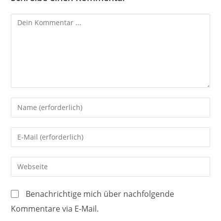
Kommentieren
Gib
deinen
Namen
Gib
oder
deine
Benutzernamen
E-
Gib
zum
Mail-
deine
Kommentieren
Adresse
Website-
ein
Benachrichtige mich über nachfolgende
zum
URL
Kommentare via E-Mail.
Kommentieren
ein