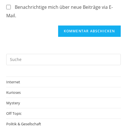
ein
(optional)
Benachrichtige mich über neue Beiträge via E-
Mail.
Internet
Kurioses
Mystery
Off Topic
Politik & Gesellschaft