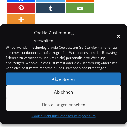
Cookie-Zustimmung
SCHLAGWÖRTER:
CORRUPTIONS
,
ECHOS VON NY'ALOTHA
,
LEGENDÄRER
verwalten
UMHANG
,
MUTTER
,
VERDERBNIS
,
WORLD OF WARCRAFT
Wir verwenden Technologien wie Cookies, um Geräteinformationen zu
speichern und/oder darauf zuzugreifen. Wir tun dies, um das Browsing-
Erlebnis zu verbessern und um (nicht) personalisierte Werbung
anzuzeigen. Wenn du nicht zustimmst oder die Zustimmung widerrufst,
Weitere
Vorheriger Beitrag
kann dies bestimmte Merkmale und Funktionen beeinträchtigen.
Artikel
Corruptions kann man bald kaufen / Legendären
ansehen
Akzeptieren
Umhang leveln vereinfacht
Nächster Beitrag
Ablehnen
Corruptions kaufen: Angebot bei MUTTER ab 27.05.
Einstellungen ansehen
Cookie-Richtlinie
Datenschutz
Impressum
DAS KÖNNTE DIR AUCH GEFALLEN