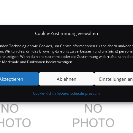
Cookie-Zustimmung verwalten
nden Technologien wie Cookies, um Geräteinformationen zu speichern und/oder
en. Wir tun dies, um das Browsing-Erlebnis zu verbessern und um (nicht) personal
nzuzeigen. Wenn du nicht zustimmst oder die Zustimmung widerrufst, kann die
 Merkmale und Funktionen beeinträchtigen.
Akzeptieren
Ablehnen
Einstellungen a
Cookie-Richtlinie
Datenschutz
Impressum