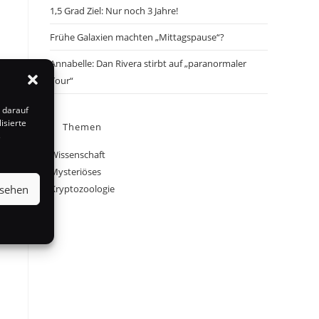
1,5 Grad Ziel: Nur noch 3 Jahre!
Frühe Galaxien machten „Mittagspause“?
Annabelle: Dan Rivera stirbt auf „paranormaler
Tour“
 darauf
isierte
Themen
s
Wissenschaft
Mysteriöses
nsehen
Kryptozoologie