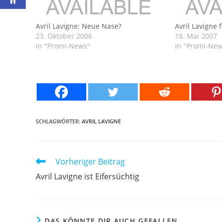
Avril Lavigne: Neue Nase?
Avril Lavigne 
23. Oktober 2006
18. Mai 2007
In "Promi-News"
In "Promi-Ne
SCHLAGWÖRTER:
AVRIL LAVIGNE
Weitere
Vorheriger Beitrag
Artikel
Avril Lavigne ist Eifersüchtig
ansehen
DAS KÖNNTE DIR AUCH GEFALLEN