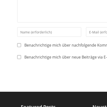
Gib
Gib
deinen
deine
Namen
E-
Benachrichtige mich über nachfolgende Komm
oder
Mail-
Benutzernamen
Adresse
Benachrichtige mich über neue Beiträge via E-
zum
zum
Kommentieren
Kommentier
ein
ein
Featured Posts
Neust