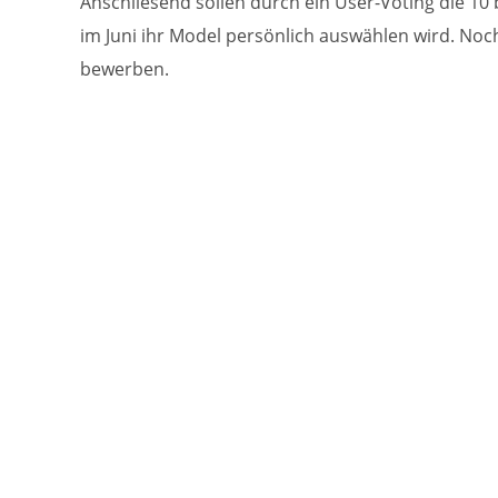
Anschliesend sollen durch ein User-Voting die 1
im Juni ihr Model persönlich auswählen wird. Noc
bewerben.