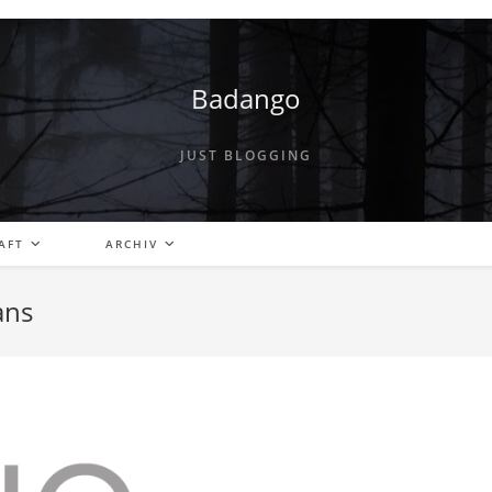
Badango
JUST BLOGGING
AFT
ARCHIV
ans