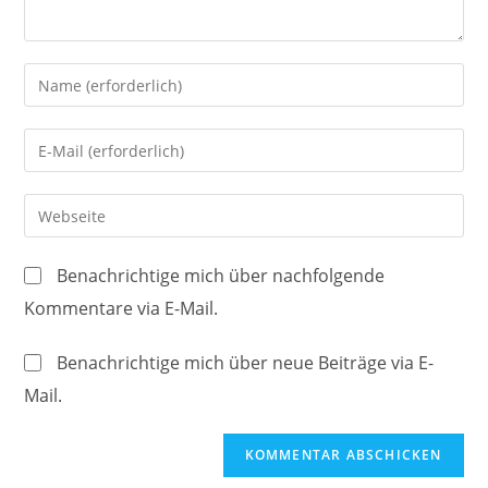
Gib
deinen
Namen
Gib
oder
deine
Benutzernamen
E-
Gib
zum
Mail-
deine
Kommentieren
Adresse
Website-
ein
Benachrichtige mich über nachfolgende
zum
URL
Kommentare via E-Mail.
Kommentieren
ein
ein
(optional)
Benachrichtige mich über neue Beiträge via E-
Mail.