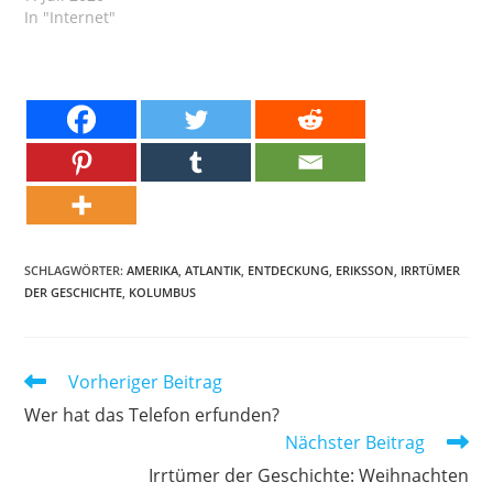
In "Internet"
SCHLAGWÖRTER:
AMERIKA
,
ATLANTIK
,
ENTDECKUNG
,
ERIKSSON
,
IRRTÜMER
DER GESCHICHTE
,
KOLUMBUS
Weitere
Vorheriger Beitrag
Artikel
Wer hat das Telefon erfunden?
ansehen
Nächster Beitrag
Irrtümer der Geschichte: Weihnachten