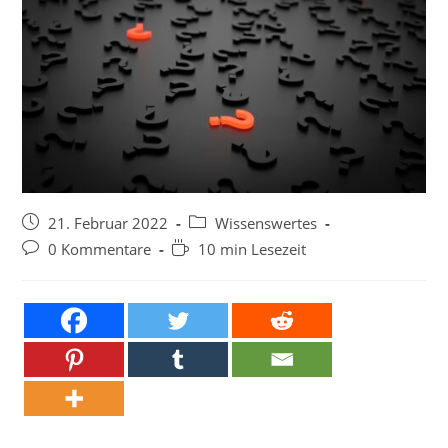
Beitrag
Beitrags-
21. Februar 2022
Wissenswertes
veröffentlicht:
Kategorie:
Beitrags-
Lesedauer:
0 Kommentare
10 min Lesezeit
Kommentare: