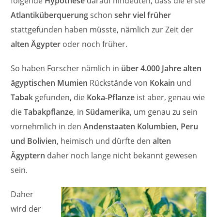
folgende
Hypothese
darauf hindeuten, dass die erste
Atlantiküberquerung
schon
sehr viel früher
stattgefunden haben müsste, nämlich zur Zeit der
alten Ägypter
oder noch früher.
So haben Forscher nämlich in
über 4.000 Jahre alten
ägyptischen Mumien
Rückstände von
Kokain
und
Tabak
gefunden, die
Koka-Pflanze
ist aber, genau wie
die
Tabakpflanze
, in
Südamerika
, um genau zu sein
vornehmlich in den
Andenstaaten Kolumbien, Peru
und Bolivien
, heimisch und dürfte den
alten
Ägyptern
daher noch lange nicht bekannt gewesen
sein.
Daher
wird der