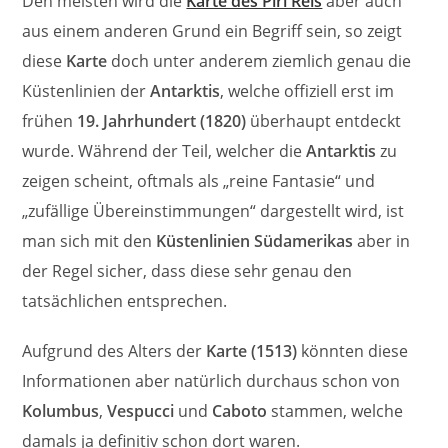
Den meisten wird die
Karte des Piri Reis
aber auch
aus einem anderen Grund ein Begriff sein, so zeigt
diese
Karte
doch unter anderem ziemlich genau die
Küstenlinien der
Antarktis
, welche offiziell erst im
frühen
19. Jahrhundert (1820)
überhaupt entdeckt
wurde. Während der Teil, welcher die
Antarktis
zu
zeigen scheint, oftmals als „reine Fantasie“ und
„zufällige Übereinstimmungen“ dargestellt wird, ist
man sich mit den
Küstenlinien Südamerikas
aber in
der Regel sicher, dass diese sehr genau den
tatsächlichen entsprechen.
Aufgrund des Alters der
Karte (1513)
könnten diese
Informationen aber natürlich durchaus schon von
Kolumbus
,
Vespucci
und
Caboto
stammen, welche
damals ja definitiv schon dort waren.