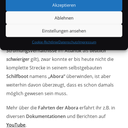
Akzeptieren
Osten
zu überqueren (dass es in die andere Richtung
möglich ist hatte
Thor Heyerdahl
schon
1970
Ablehnen
nachgewiesen, doch für erfolgreiche
Einstellungen ansehen
Handelsbeziehungen
muss man ja auch wieder
zurück kommen, was aufgrund der
Cookie-Richtlinie
Datenschutz
Impressum
Strömungsverhältnisse
im
Atlantik
als
deutlich
schwieriger
gilt), zwar konnte er bis heute nicht die
komplette Strecke in seinem selbstgebauten
Schilfboot
namens
„Abora“
überwinden, ist aber
weiterhin davon überzeugt, dass es schon damals
möglich gewesen sein muss.
Mehr über die
Fahrten der Abora
erfahrt ihr z.B. in
diversen
Dokumentationen
und Berichten auf
YouTube
.