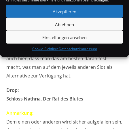
kann dies bestimmte Merkmale und Funktionen beeinträchtigen.
Mythic+ Content
deutlich vorne und hat zudem den
Akzeptieren
Vorteil, dass man nichts an seiner Spielweise ändern
muss, man bekommt eben einfach gelegentlich
Ablehnen
etwas
zusätzlichen Wahnsinn
. Als
Slots
stehen hier
Einstellungen ansehen
die
Hände
oder die
Armschienen
zur Auswahl, wobei
Cookie-Richtlinie
Datenschutz
Impressum
die
Hände
etwas besser wären, aber wie immer gilt
auch hier, dass man das am besten daran fest
macht, was man auf dem jeweils anderen Slot als
Alternative zur Verfügung hat.
Drop:
Schloss Nathria, Der Rat des Blutes
Anmerkung:
Dem einen oder anderen wird sicher aufgefallen sein,