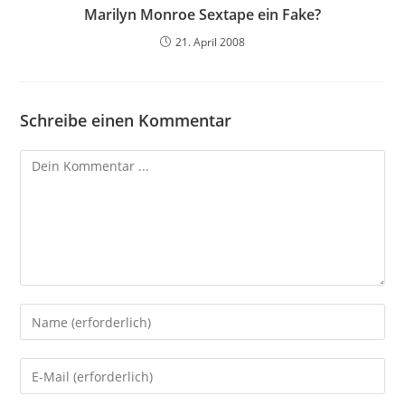
Marilyn Monroe Sextape ein Fake?
21. April 2008
Schreibe einen Kommentar
Kommentieren
Gib
deinen
Namen
Gib
oder
deine