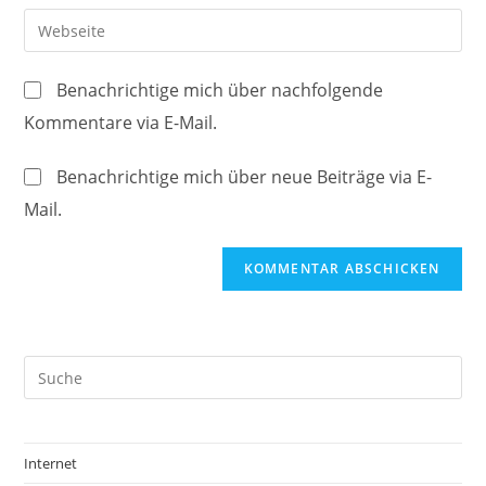
Benutzernamen
E-
Gib
zum
Mail-
deine
Kommentieren
Adresse
Website-
ein
Benachrichtige mich über nachfolgende
zum
URL
Kommentare via E-Mail.
Kommentieren
ein
ein
(optional)
Benachrichtige mich über neue Beiträge via E-
Mail.
Internet