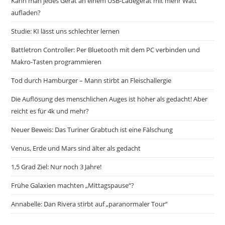
Kann man jedes Gerät an einem USB-Ladegerät mit mehr Watt
aufladen?
Studie: KI lässt uns schlechter lernen
Battletron Controller: Per Bluetooth mit dem PC verbinden und
Makro-Tasten programmieren
Tod durch Hamburger – Mann stirbt an Fleischallergie
Die Auflösung des menschlichen Auges ist höher als gedacht! Aber
reicht es für 4k und mehr?
Neuer Beweis: Das Turiner Grabtuch ist eine Fälschung
Venus, Erde und Mars sind älter als gedacht
1,5 Grad Ziel: Nur noch 3 Jahre!
Frühe Galaxien machten „Mittagspause“?
Annabelle: Dan Rivera stirbt auf „paranormaler Tour“