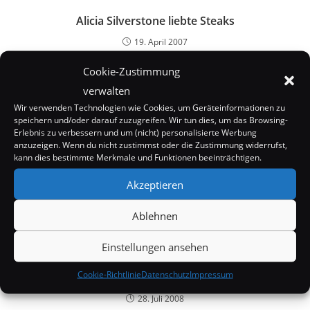
Alicia Silverstone liebte Steaks
19. April 2007
Cookie-Zustimmung
verwalten
Wir verwenden Technologien wie Cookies, um Geräteinformationen zu
speichern und/oder darauf zuzugreifen. Wir tun dies, um das Browsing-
Erlebnis zu verbessern und um (nicht) personalisierte Werbung
anzuzeigen. Wenn du nicht zustimmst oder die Zustimmung widerrufst,
kann dies bestimmte Merkmale und Funktionen beeinträchtigen.
Akzeptieren
Ablehnen
Einstellungen ansehen
Keira Knightley: Keine digitale
Cookie-Richtlinie
Datenschutz
Impressum
Brustvergrösserung
28. Juli 2008