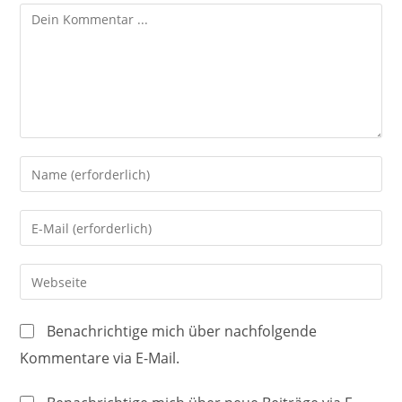
Kommentieren
Gib
deinen
Namen
Gib
oder
deine
Benutzernamen
E-
Gib
zum
Mail-
deine
Kommentieren
Adresse
Website-
ein
Benachrichtige mich über nachfolgende
zum
URL
Kommentare via E-Mail.
Kommentieren
ein
ein
(optional)