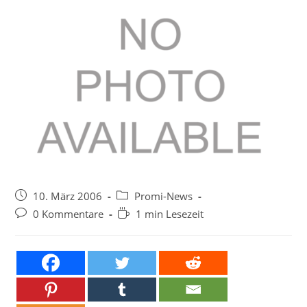
Beitrag
Beitrags-
10. März 2006
Promi-News
veröffentlicht:
Kategorie:
Beitrags-
Lesedauer:
0 Kommentare
1 min Lesezeit
Kommentare: